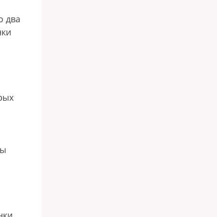
о два
нки
рых
ны
нки