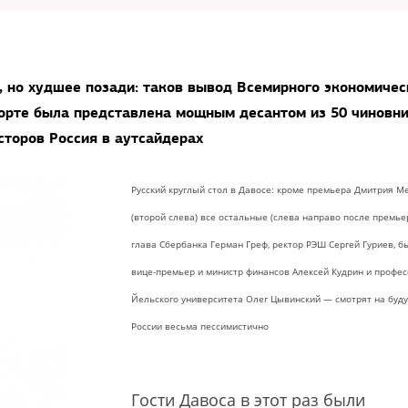
, но худшее позади: таков вывод Всемирного экономичес
орте была представлена мощным десантом из 50 чиновни
сторов Россия в аутсайдерах
Русский круглый стол в Давосе: кроме премьера Дмитрия М
(второй слева) все остальные (слева направо после премье
глава Сбербанка Герман Греф, ректор РЭШ Сергей Гуриев, 
вице-премьер и министр финансов Алексей Кудрин и профес
Йельского университета Олег Цывинский — смотрят на буд
России весьма пессимистично
Гости Давоса в этот раз были