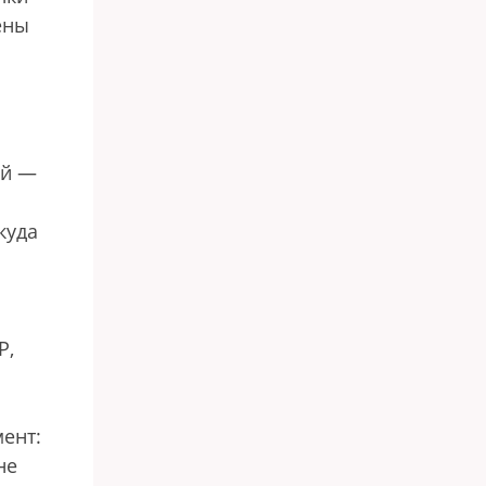
ены
ий —
куда
P,
мент:
не