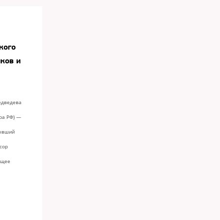
кого
ков и
едведева
ра РФ) —
бывший
сор
ущее