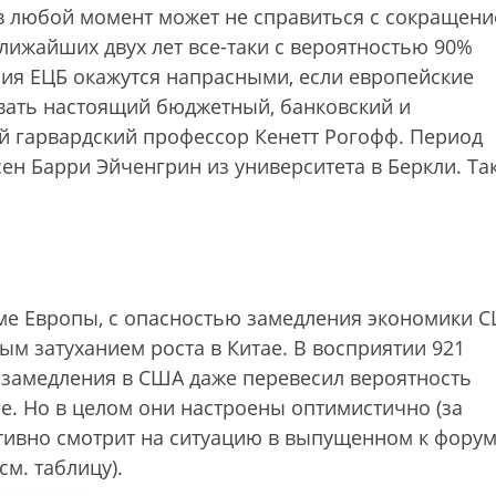
 в любой момент может не справиться с сокращен
ближайших двух лет все-таки с вероятностью 90%
илия ЕЦБ окажутся напрасными, если европейские
овать настоящий бюджетный, банковский и
й гарвардский профессор Кенетт Рогофф. Период
сен Барри Эйченгрин из университета в Беркли. Та
оме Европы, с опасностью замедления экономики 
ым затуханием роста в Китае. В восприятии 921
 замедления в США даже перевесил вероятность
е. Но в целом они настроены оптимистично (за
тивно смотрит на ситуацию в выпущенном к фору
м. таблицу).