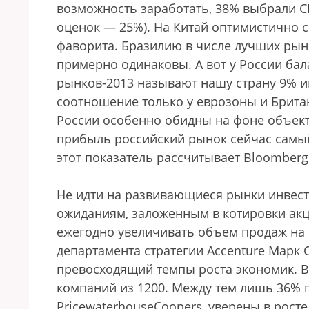
возможность заработать, 38% выбрали 
оценок — 25%). На Китай оптимистично с
фаворита. Бразилию в числе лучших рын
примерно одинаковы. А вот у России ба
рынков-2013 называют нашу страну 9% ин
соотношение только у еврозоны и Брита
России особенно обидны на фоне объек
прибыль российский рынок сейчас самы
этот показатель рассчитывает Bloomberg
Не идти на развивающиеся рынки инвест
ожиданиям, заложенным в котировки ак
ежегодно увеличивать объем продаж на 
департамента стратегии Accenture Марк С
превосходящий темпы роста экономик. В 
компаний из 1200. Между тем лишь 36% 
PricewaterhouseCoopers, уверены в рост