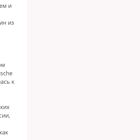
ем и
ин из
ом
tsche
лась к
ских
сии,
как