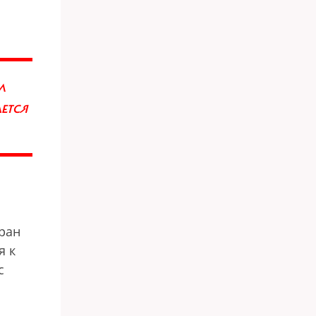
Л
АЕТСЯ
ран
я к
с