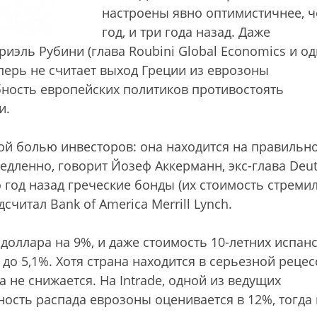
настроены явно оптимистичнее, ч
год, и три года назад. Даже
иэль Рубини (глава Roubini Global Economics и од
перь не считает выход Греции из еврозоны
ность европейских политиков противостоять
и.
ой болью инвесторов: она находится на правильн
едленно, говорит Йозеф Аккерманн, экс-глава Deu
но год назад греческие бонды (их стоимость стреми
считал Bank of America Merrill Lynch.
доллара на 9%, и даже стоимость 10-летних испан
до 5,1%. Хотя страна находится в серьезной рецес
 не снижается. На Intrade, одной из ведущих
ость распада еврозоны оценивается в 12%, тогда 