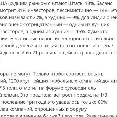
США (худшим рынком считают Штаты 13%, баланс
мотрит 31% инвесторов, пессимистично — 14%. Эт
ков называют 20%, а худших — 9%, для Индии оце
ланс оценок отрицательный — одним из лучших
весторов, а одним из худших — 15%. Хуже это
нии. Негативные планы инвесторов относительно
тивной дешевизны акций: по соотношению цена/
й дешевый из 21 развивающейся страны, для кото
.
оры не могут. Только чтобы соответствовать
ций, 1200 крупнейших глобальных компаний долж
$5 трлн, отметил на форуме руководитель
пелман. Это предполагает рост продаж, на 1/3
последние три года это удавалось только 60%
глав компаний, опрошенных к форуму
е продаж в течение ближайшего года. Развитые ры