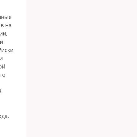
нные
в на
ии,
ки
Риски
и
ой
то
В
ода.