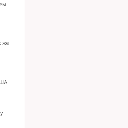
ием
к же
США
му