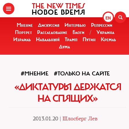
THE NEW TIMES
НОВОЕ ВРЕМЯ
EN
Мнение
Дискуссия
Интервью
Репрессии
Портрет
Расследование
Блоги
/
Украина
Израиль
Навальный
Трамп
Путин
Кремль
Дума
#МНЕНИЕ
#ТОЛЬКО НА САЙТЕ
«ДИКТАТУРЫ ДЕРЖАТСЯ
НА СПЯЩИХ»
2013.01.20 |
Шлосберг Лев