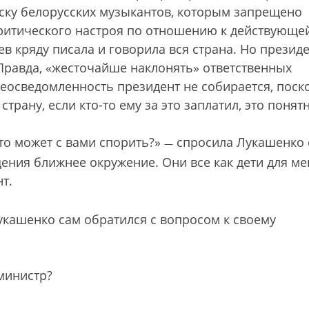
ску белорусских музыкантов, которым запрещено
 критического настроя по отношению к действующе
ев кряду писала и говорила вся страна. Но президе
 Правда, «жесточайше наклонять» ответственных
неосведомленность президент не собирается, поск
страну, если кто-то ему за это заплатил, это понят
кто может с вами спорить?»
спросила Лукашенко 
—
ения ближнее окружение. Они все как дети для ме
т.
Лукашенко сам обратился с вопросом к своему
министр?