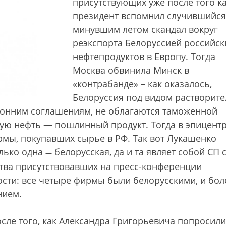
присутствующих уже после того к
президент вспомнил случившийся
минувшим летом скандал вокруг
реэкспорта Белоруссией российск
нефтепродуктов в Европу. Тогда
Москва обвинила Минск в
«контрабанде» – как оказалось,
Белоруссия под видом растворите
оронним соглашениям, не облагаются таможенной
кую нефть — пошлинный продукт. Тогда в эпицент
рмы, покупавших сырье в РФ. Так вот Лукашенко
олько одна
белорусская, да и та являет собой СП 
—
тва присутствовавших на пресс-конференции
сти: все четыре фирмы были белорусскими, и бол
нием.
сле того, как Александра Григорьевича попросили