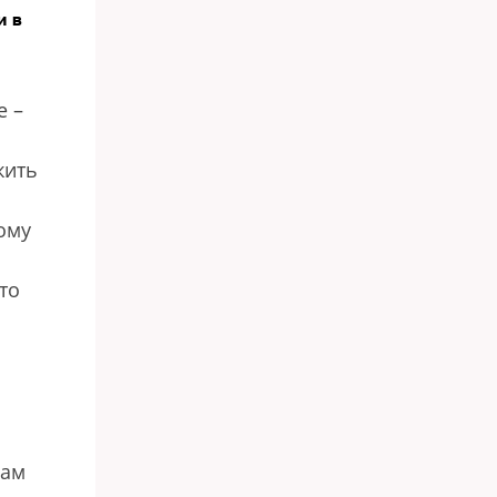
и в
е –
жить
ому
то
дам