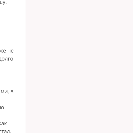
шу.
же не
долго
ми, в
но
как
стал.