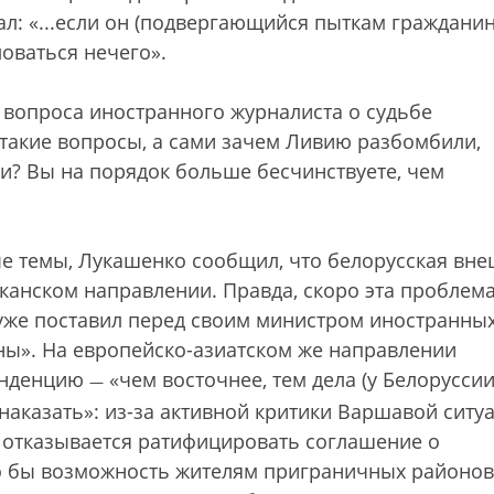
л: «...если он (подвергающийся пыткам гражданин
ловаться нечего».
 вопроса иностранного журналиста о судьбе
 такие вопросы, а сами зачем Ливию разбомбили,
и? Вы на порядок больше бесчинствуете, чем
е темы, Лукашенко сообщил, что белорусская вн
канском направлении. Правда, скоро эта проблем
 уже поставил перед своим министром иностранных
ны». На европейско-азиатском же направлении
енденцию
«чем восточнее, тем дела (у Белоруссии
—
наказать»: из-за активной критики Варшавой ситу
к отказывается ратифицировать соглашение о
о бы возможность жителям приграничных районов