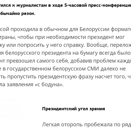
ился к журналистам в ходе 5-часовой пресс-конференци
обычайно резок.
ссой проходила в обычном для Белоруссии формат
страны, чтобы при необходимости президент мог
у или попросить у него справку. Вообще, перело
 белорусского президента на бумагу всегда было
ент превзошел самого себя, добавив проблем кажд
е в государственном белорусском СМИ далеко не
ть пропустить президентскую фразу насчет того, ч
а заявления «с бодуна».
Президентский угол зрения
Легкая оторопь пробежала по ря