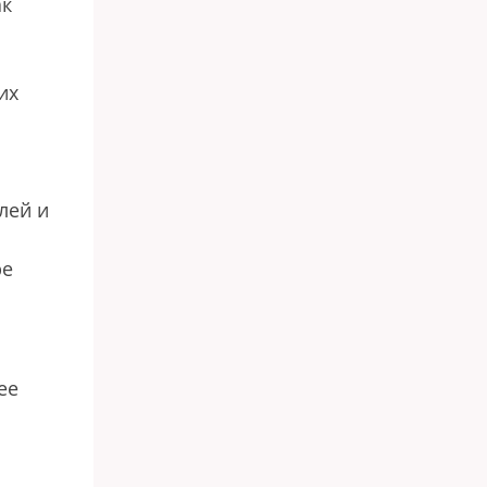
ак
их
лей и
ре
с
ее