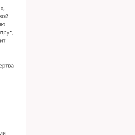
х,
вой
ию
пруг,
ит
ертва
ия