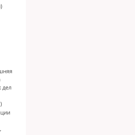
)
ешняя
а
 дел
)
ации
,