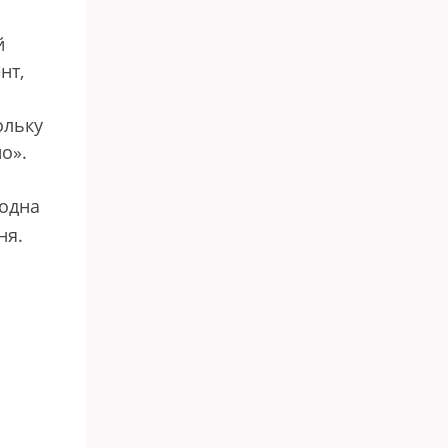
й
нт,
ольку
но».
одна
ня.