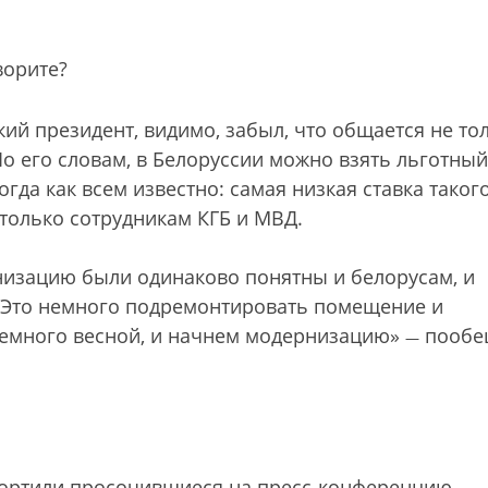
ворите?
ий президент, видимо, забыл, что общается не то
о его словам, в Белоруссии можно взять льготный
огда как всем известно: самая низкая ставка таког
 только сотрудникам КГБ и МВД.
низацию были одинаково понятны и белорусам, и
? Это немного подремонтировать помещение и
 немного весной, и начнем модернизацию»
пообе
—
ортили просочившиеся на пресс-конференцию