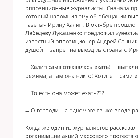
оппозиционные журналисты. Сначала пре
который напомнил ему об обещании вып
газеты» Ирину Халип. В октябре прошло
Лебедеву Лукашенко предложил «увезти» 
известный оппозиционер Андрей Санников
душой
запрет на выезд из страны с Ир
—
Халип сама отказалась ехать!
выпалил
—
—
режима, а там она никто! Хотите
сами е
—
То есть она может ехать???
—
О господи, на одном же языке вроде р
—
Когда же один из журналистов рассказа
организации акций массового протеста о