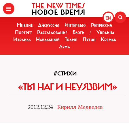
THE NEW TIMES
НОВОЕ ВРЕМЯ
EN
Мнение
Дискуссия
Интервью
Репрессии
Портрет
Расследование
Блоги
/
Украина
Израиль
Навальный
Трамп
Путин
Кремль
Дума
#СТИХИ
«ТЫ НАГ И НЕУЯЗВИМ»
2012.12.24 |
Кирилл Медведев