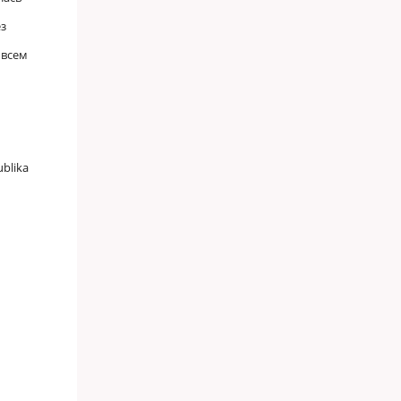
ез
 всем
blika