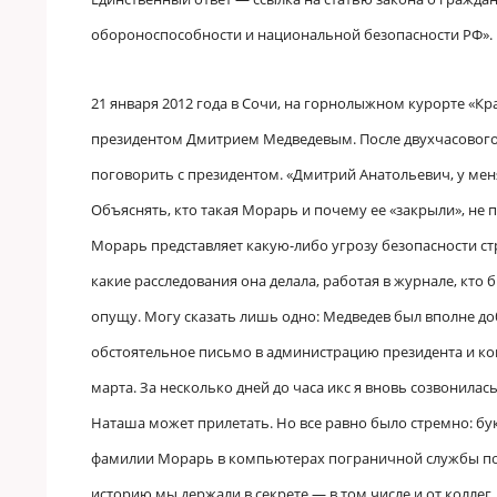
обороноспособности и национальной безопасности РФ».
21 января 2012 года в Сочи, на горнолыжном курорте «К
президентом Дмитрием Медведевым. После двухчасового р
поговорить с президентом. «Дмитрий Анатольевич, у меня
Объяснять, кто такая Морарь и почему ее «закрыли», не п
Морарь представляет какую-либо угрозу безопасности стр
какие расследования она делала, работая в журнале, кто
опущу. Могу сказать лишь одно: Медведев был вполне д
обстоятельное письмо в администрацию президента и коп
марта. За несколько дней до часа икс я вновь созвонила
Наташа может прилетать. Но все равно было стремно: бу
фамилии Морарь в компьютерах пограничной службы по-
историю мы держали в секрете — в том числе и от колле