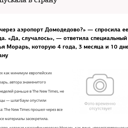
пускала в страну
через аэропорт Домодедово?» — спросила е
а. «Да, случалось», — ответила специальный
я Морарь, которую 4 года, 3 месяца и 10 дн
ану
сех как минимум европейских
рарь, автора знаменитого
неделей раньше в The New Times, не
ницы — шлагбаум опустили
а: The New Times прошел через все
се материалы засекретила.
нстве, которая классифицировала Морарь как лицо, «представляющее у