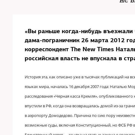
не в
«Вы раньше когда-нибудь въезжали 
дама-пограничник 26 марта 2012 год
корреспондент The New Times Наталь
российская власть не впускала в стр
История эта, как описано уже в тысячах публикаций на в
языках мира, началась 16 декабря 2007 года: Наталью Мо
расследования «Черная касса Кремля», опубликованного 
впустили в РФ, когда она возвращалась домой из-за гра
в аэропорту Домодедово. Причина по сию пору неизвестн
возможные суды, включая Конституционный, но ФСБ РФ в
Единственный ответ — ссылка на статью закона о гражда