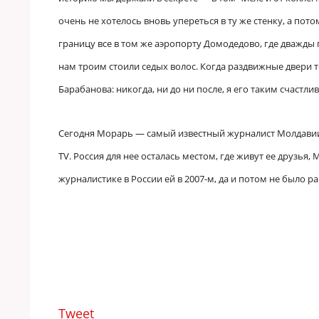
очень не хотелось вновь упереться в ту же стенку, а пот
границу все в том же аэропорту Домодедово, где дважды 
нам троим стоили седых волос. Когда раздвижные двери
Барабанова: никогда, ни до ни после, я его таким счастл
Сегодня Морарь — самый известный журналист Молдавии,
TV. Россия для нее осталась местом, где живут ее друзья,
журналистике в России ей в 2007-м, да и потом не было р
Tweet