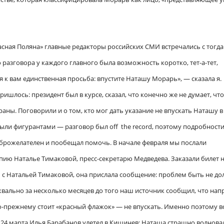
расная Поляна» главные редакторы российских СМИ встречались с тогд
азговора у каждого главного была возможность коротко, тет-а-тет,
 к вам единственная просьба: впустите Наташу Морарь», — сказала я.
ришлось: президент был в курсе, сказал, что конечно же не думает, что
аны. Поговорили и о том, кто мог дать указание не впускать Наташу в 
 были фигурантами — разговор был off the record, поэтому подробност
оброжелателен и пообещал помочь. В начале февраля мы послали
ию Наталье Тимаковой, пресс-секретарю Медведева. Заказали билет н
сь с Натальей Тимаковой, она прислала сообщение: проблем быть не до
квально за несколько месяцев до того наш источник сообщил, что нап
прежнему стоит «красный флажок» — не впускать. Именно поэтому в
г. 24 марта Илья Барабанов улетел в Кишинев: Наташа страшно волнов