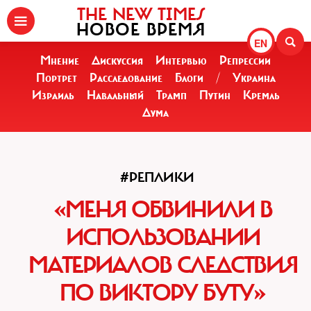
THE NEW TIMES
НОВОЕ ВРЕМЯ
EN
Мнение
Дискуссия
Интервью
Репрессии
Портрет
Расследование
Блоги
/
Украина
Израиль
Навальный
Трамп
Путин
Кремль
Дума
#РЕПЛИКИ
«МЕНЯ ОБВИНИЛИ В
ИСПОЛЬЗОВАНИИ
МАТЕРИАЛОВ СЛЕДСТВИЯ
ПО ВИКТОРУ БУТУ»