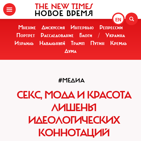
THE NEW TIMES
НОВОЕ ВРЕМЯ
EN
Мнение
Дискуссия
Интервью
Репрессии
Портрет
Расследование
Блоги
/
Украина
Израиль
Навальный
Трамп
Путин
Кремль
Дума
#МЕДИА
СЕКС, МОДА И КРАСОТА
ЛИШЕНЫ
ИДЕОЛОГИЧЕСКИХ
КОННОТАЦИЙ