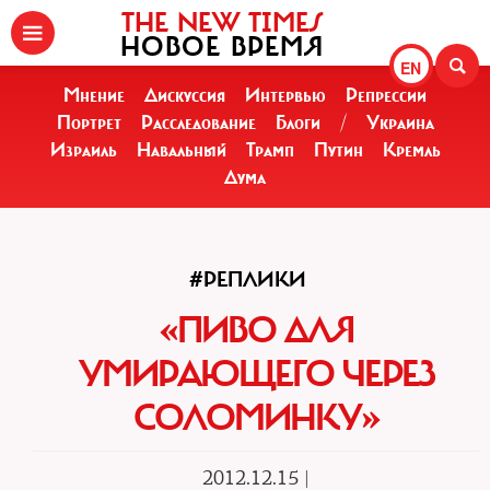
THE NEW TIMES
НОВОЕ ВРЕМЯ
EN
Мнение
Дискуссия
Интервью
Репрессии
Портрет
Расследование
Блоги
/
Украина
Израиль
Навальный
Трамп
Путин
Кремль
Дума
#РЕПЛИКИ
«ПИВО ДЛЯ
УМИРАЮЩЕГО ЧЕРЕЗ
СОЛОМИНКУ»
2012.12.15 |