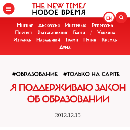
THE NEW TIMES
НОВОЕ ВРЕМЯ
EN
Мнение
Дискуссия
Интервью
Репрессии
Портрет
Расследование
Блоги
/
Украина
Израиль
Навальный
Трамп
Путин
Кремль
Дума
#ОБРАЗОВАНИЕ
#ТОЛЬКО НА САЙТЕ
Я ПОДДЕРЖИВАЮ ЗАКОН
ОБ ОБРАЗОВАНИИ
2012.12.13