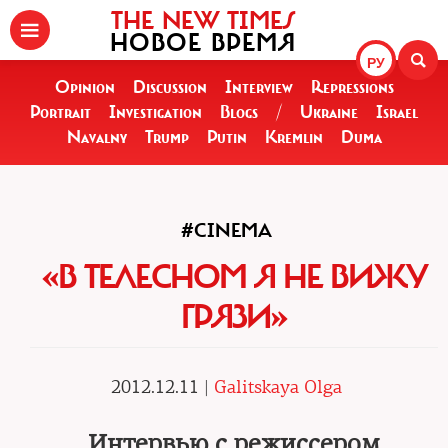
THE NEW TIMES
НОВОЕ ВРЕМЯ
РУ
Opinion
Discussion
Interview
Repressions
Portrait
Investigation
Blogs
/
Ukraine
Israel
Navalny
Trump
Putin
Kremlin
Duma
#CINEMA
«В ТЕЛЕСНОМ Я НЕ ВИЖУ
ГРЯЗИ»
2012.12.11 |
Galitskaya Olga
Интервью с режиссером