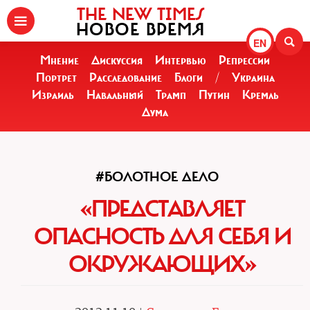
THE NEW TIMES
НОВОЕ ВРЕМЯ
EN
Мнение
Дискуссия
Интервью
Репрессии
Портрет
Расследование
Блоги
/
Украина
Израиль
Навальный
Трамп
Путин
Кремль
Дума
#БОЛОТНОЕ ДЕЛО
«ПРЕДСТАВЛЯЕТ
ОПАСНОСТЬ ДЛЯ СЕБЯ И
ОКРУЖАЮЩИХ»