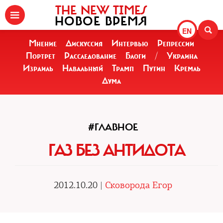
THE NEW TIMES
НОВОЕ ВРЕМЯ
EN
Мнение
Дискуссия
Интервью
Репрессии
Портрет
Расследование
Блоги
/
Украина
Израиль
Навальный
Трамп
Путин
Кремль
Дума
#ГЛАВНОЕ
ГАЗ БЕЗ АНТИДОТА
2012.10.20 |
Сковорода Егор