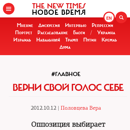
THE NEW TIMES
НОВОЕ ВРЕМЯ
EN
Мнение
Дискуссия
Интервью
Репрессии
Портрет
Расследование
Блоги
/
Украина
Израиль
Навальный
Трамп
Путин
Кремль
Дума
#ГЛАВНОЕ
ВЕРНИ СВОЙ ГОЛОС СЕБЕ
2012.10.12 |
Половцева Вера
Оппозиция выбирает