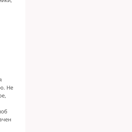
ники,
я
ю. Не
ое,
лоб
начен