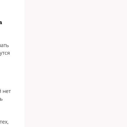
а
вать
утся
 нет
ть
тех,