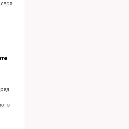
 своя
ете
ред
ного