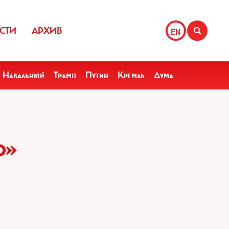
СТИ
АРХИВ
EN
Навальный
Трамп
Путин
Кремль
Дума
Ь»