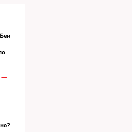
-Бек
ло
м —
дно?