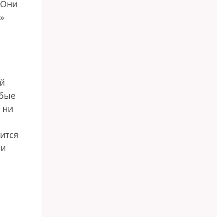
 Они
»
ой
юбые
 ни
ится
ли