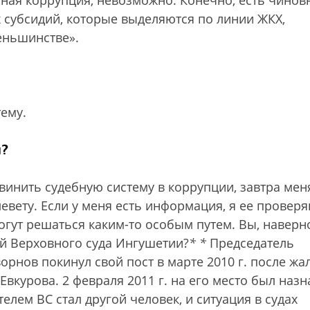
ашная коррупция, невозможно. Конечно, есть чинов
х субсидий, которые выделяются по линии ЖКХ,
еньшинстве».
ему.
й?
винить судебную систему в коррупции, завтра мен
левету. Если у меня есть информация, я ее проверя
огут решаться каким-то особым путем. Вы, наверн
й Верховного суда Ингушетии?
*
*
Председатель
рнов покинул свой пост в марте 2010 г. после жа
Евкурова. 2 февраля 2011 г. на его место был наз
телем ВС стал другой человек, и ситуация в судах