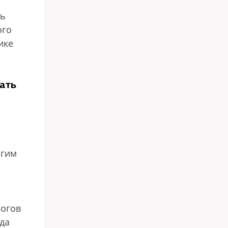
нь
ого
ике
ать
огим
логов
ода