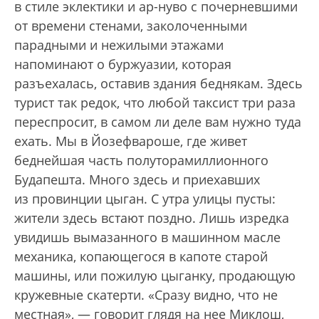
в стиле эклектики и ар-нуво с почерневшими
от времени стенами, заколоченными
парадными и нежилыми этажами
напоминают о буржуазии, которая
разъехалась, оставив здания беднякам. Здесь
турист так редок, что любой таксист три раза
переспросит, в самом ли деле вам нужно туда
ехать. Мы в Йозефвароше, где живет
беднейшая часть полуторамиллионного
Будапешта. Много здесь и приехавших
из провинции цыган. С утра улицы пусты:
жители здесь встают поздно. Лишь изредка
увидишь вымазанного в машинном масле
механика, копающегося в капоте старой
машины, или пожилую цыганку, продающую
кружевные скатерти. «Сразу видно, что не
местная», — говорит глядя на нее Миклош,