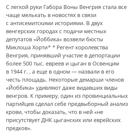
С легкой руки Габора Воны Венгрия стала все
чаще мелькать в новостях в связи
с антисемитскими историями. В двух
венгерских городах с подачи местных
депутатов «Йоббика» возвели бюсты
Миклоша Хорти
*
*
Регент королевства
Венгрия, принявший участие в депортации
более 500 тыс. евреев и цыган в Освенцим
в 1944 г.
, а еще в одном — назвали в его
честь площадь. Некоторые демарши членов
«Йоббика» удивляют даже видавших виды
венгров. К примеру, один из провинциальных
партийцев сделал себе предвыборный анализ
крови, чтобы доказать, что в ней «не
присутствует ДНК цыганских или еврейских
предков».