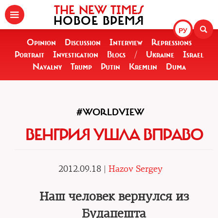
THE NEW TIMES
НОВОЕ ВРЕМЯ
РУ
Opinion
Discussion
Interview
Repressions
Portrait
Investigation
Blogs
/
Ukraine
Israel
Navalny
Trump
Putin
Kremlin
Duma
#WORLDVIEW
ВЕНГРИЯ УШЛА ВПРАВО
2012.09.18 |
Hazov Sergey
Наш человек вернулся из
Будапешта