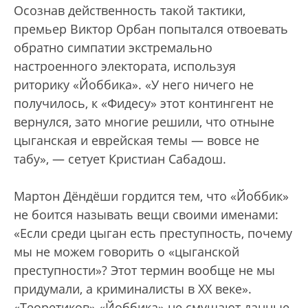
Осознав действенность такой тактики,
премьер Виктор Орбан попытался отвоевать
обратно симпатии экстремально
настроенного электората, используя
риторику «Йоббика». «У него ничего не
получилось, к «Фидесу» этот контингент не
вернулся, зато многие решили, что отныне
цыганская и еврейская темы — вовсе не
табу», — сетует Кристиан Сабадош.
Мартон Дёндёши гордится тем, что «Йоббик»
не боится называть вещи своими именами:
«Если среди цыган есть преступность, почему
мы не можем говорить о «цыганской
преступности»? Этот термин вообще не мы
придумали, а криминалисты в XX веке».
«Теоретиков» «Йоббика» не смущают данные