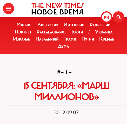
THE NEW TIMES
НОВОЕ ВРЕМЯ
EN
Мнение
Дискуссия
Интервью
Репрессии
Портрет
Расследование
Блоги
/
Украина
Израиль
Навальный
Трамп
Путин
Кремль
Дума
#— 1 —
15 СЕНТЯБРЯ: «МАРШ
МИЛЛИОНОВ»
2012.09.07