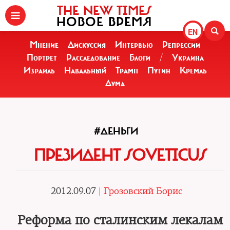
THE NEW TIMES
НОВОЕ ВРЕМЯ
EN
Мнение
Дискуссия
Интервью
Репрессии
Портрет
Расследование
Блоги
/
Украина
Израиль
Навальный
Трамп
Путин
Кремль
Дума
#ДЕНЬГИ
ПРЕЗИДЕНТ SOVETICUS
2012.09.07 |
Грозовский Борис
Реформа по сталинским лекалам