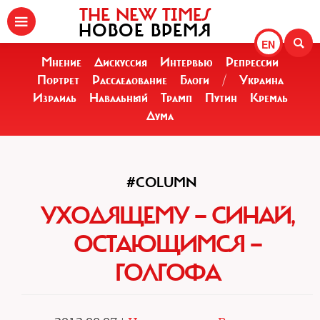
THE NEW TIMES
НОВОЕ ВРЕМЯ
EN
Мнение
Дискуссия
Интервью
Репрессии
Портрет
Расследование
Блоги
/
Украина
Израиль
Навальный
Трамп
Путин
Кремль
Дума
#COLUMN
УХОДЯЩЕМУ — СИНАЙ,
ОСТАЮЩИМСЯ —
ГОЛГОФА