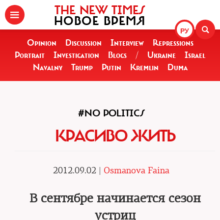
THE NEW TIMES
НОВОЕ ВРЕМЯ
РУ
Opinion
Discussion
Interview
Repressions
Portrait
Investigation
Blogs
/
Ukraine
Israel
Navalny
Trump
Putin
Kremlin
Duma
#NO POLITICS
КРАСИВО ЖИТЬ
2012.09.02 |
Osmanova Faina
В сентябре начинается сезон
устриц