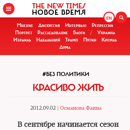
THE NEW TIMES
НОВОЕ ВРЕМЯ
EN
Мнение
Дискуссия
Интервью
Репрессии
Портрет
Расследование
Блоги
/
Украина
Израиль
Навальный
Трамп
Путин
Кремль
Дума
#БЕЗ ПОЛИТИКИ
КРАСИВО ЖИТЬ
2012.09.02 |
Османова Фаина
В сентябре начинается сезон