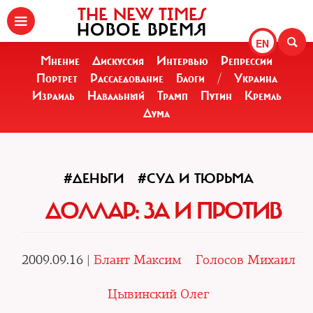
THE NEW TIMES
НОВОЕ ВРЕМЯ
EN
Мнение
Дискуссия
Интервью
Репрессии
Портрет
Расследование
Блоги
/
Украина
Израиль
Навальный
Трамп
Путин
Кремль
Дума
#ДЕНЬГИ
#СУД И ТЮРЬМА
ДОЛЛАР: ЗА И ПРОТИВ
2009.09.16 |
Блант Максим
Голосов Михаил
Цывинский Олег