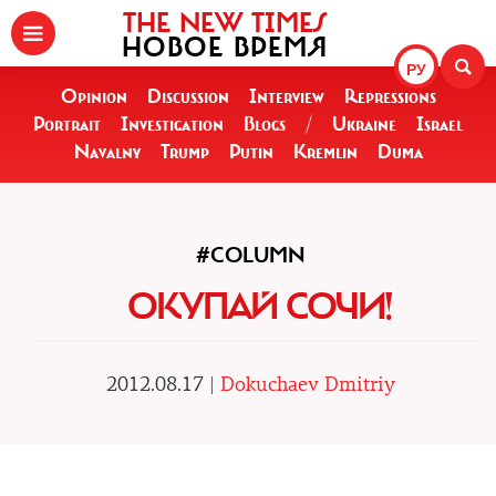
THE NEW TIMES
НОВОЕ ВРЕМЯ
РУ
Opinion
Discussion
Interview
Repressions
Portrait
Investigation
Blogs
/
Ukraine
Israel
Navalny
Trump
Putin
Kremlin
Duma
#COLUMN
ОКУПАЙ СОЧИ!
2012.08.17 |
Dokuchaev Dmitriy