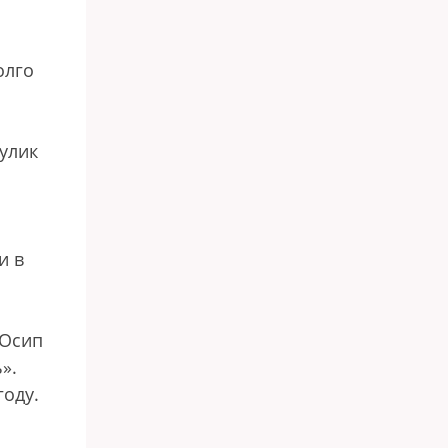
олго
тулик
и в
(Осип
».
году.