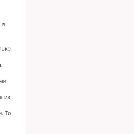
 в
лько
.
ями
а из
и. То