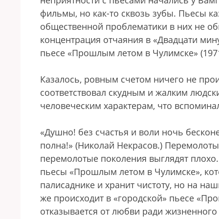
неприятности с пьесами начались у Вамп
фильмы, но как-то сквозь зубы. Пьесы к
общественной проблематики в них не о
концентрация отчаяния в «Двадцати минут
пьесе «Прошлым летом в Чулимске» (1971)
Казалось, ровным счетом ничего не прои
соответствовал скудным и жалким людск
человеческим характерам, что вспоминал
«Душно! без счастья и воли ночь бесконе
полна!» (Николай Некрасов.) Перемолот
перемолотые поколения выглядят плохо.
пьесы «Прошлым летом в Чулимске», кото
палисаднике и хранит чистоту, но на наш
же происходит в «городской» пьесе «Про
отказывается от любви ради жизненного у