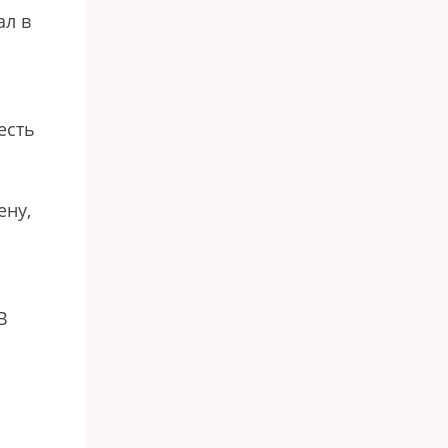
ал в
и
есть
ену,
В