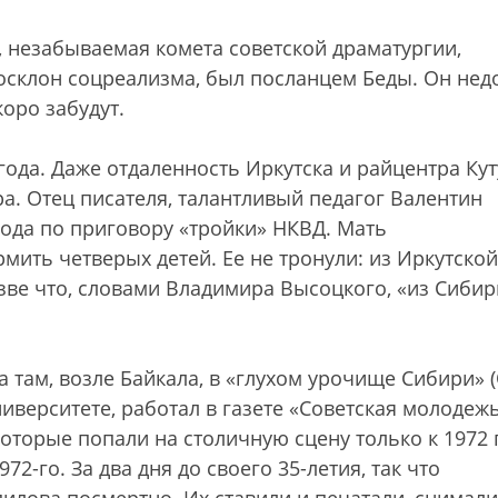
, незабываемая комета советской драматургии,
склон соцреализма, был посланцем Беды. Он нед
коро забудут.
7 года. Даже отдаленность Иркутска и райцентра Ку
а. Отец писателя, талантливый педагог Валентин
года по приговору «тройки» НКВД. Мать
мить четверых детей. Ее не тронули: из Иркутской
зве что, словами Владимира Высоцкого, «из Сибир
там, возле Байкала, в «глухом урочище Сибири» 
иверситете, работал в газете «Советская молодежь
которые попали на столичную сцену только к 1972 
972-го. За два дня до своего 35-летия, так что