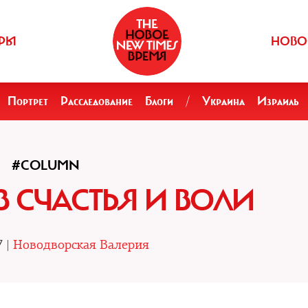
РЫ
НОВО
Портрет
Расследование
Блоги
/
Украина
Израиль
#COLUMN
З СЧАСТЬЯ И ВОЛИ
7 |
Новодворская Валерия