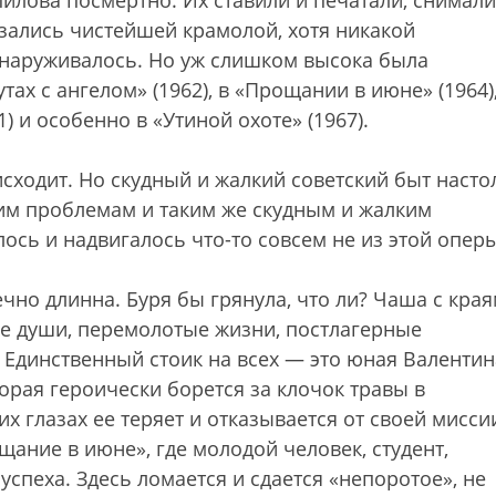
илова посмертно. Их ставили и печатали, снимали
азались чистейшей крамолой, хотя никакой
бнаруживалось. Но уж слишком высока была
ах с ангелом» (1962), в «Прощании в июне» (1964),
 и особенно в «Утиной охоте» (1967).
сходит. Но скудный и жалкий советский быт насто
им проблемам и таким же скудным и жалким
ось и надвигалось что-то совсем не из этой оперы
чно длинна. Буря бы грянула, что ли? Чаша с кра
ые души, перемолотые жизни, постлагерные
 Единственный стоик на всех — это юная Валентин
рая героически борется за клочок травы в
их глазах ее теряет и отказывается от своей мисси
щание в июне», где молодой человек, студент,
спеха. Здесь ломается и сдается «непоротое», не