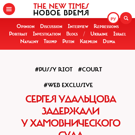
THE NEW TIMES
НОВОЕ ВРЕМЯ
РУ
Opinion
Discussion
Interview
Repressions
Portrait
Investigation
Blogs
/
Ukraine
Israel
Navalny
Trump
Putin
Kremlin
Duma
#PUSSY RIOT
#COURT
#WEB EXCLUSIVE
СЕРГЕЯ УДАЛЬЦОВА
ЗАДЕРЖАЛИ
У ХАМОВНИЧЕСКОГО