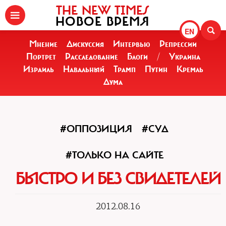
THE NEW TIMES
НОВОЕ ВРЕМЯ
EN
Мнение
Дискуссия
Интервью
Репрессии
Портрет
Расследование
Блоги
/
Украина
Израиль
Навальный
Трамп
Путин
Кремль
Дума
#ОППОЗИЦИЯ
#СУД
#ТОЛЬКО НА САЙТЕ
БЫСТРО И БЕЗ СВИДЕТЕЛЕЙ
2012.08.16