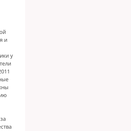
той
я и
ики у
тели
2011
ьные
лжны
рию
 за
ества