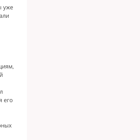
ы уже
мали
циям,
й
л
я его
рных