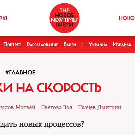
РЫ
НОВО
Портрет
Расследование
Блоги
/
Украина
Израиль
#ГЛАВНОЕ
И НА СКОРОСТЬ
ылов Матвей
Светова Зоя
Ткачев Дмитрий
ждать новых процессов?