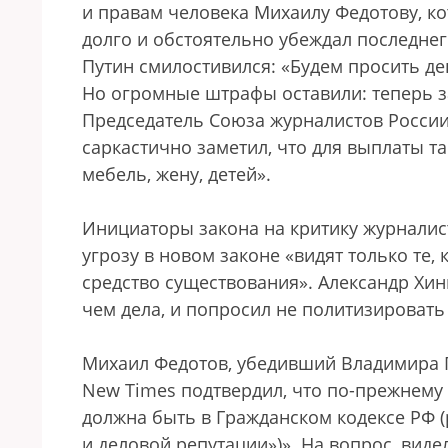
и правам человека Михаилу Федотову, к
долго и обстоятельно убеждал последнего
Путин смилостивился: «Будем просить де
Но огромные штрафы оставили: теперь за 
Председатель Союза журналистов России
саркастично заметил, что для выплаты т
мебель, жену, детей».
Инициаторы закона на критику журналист
угрозу в новом законе «видят только те, 
средство существования». Александр Хин
чем дела, и попросил не политизировать 
Михаил Федотов, убедивший Владимира Пу
New Times подтвердил, что по-прежнему п
должна быть в Гражданском кодексе РФ (
и деловой репутации»)». На вопрос, виде