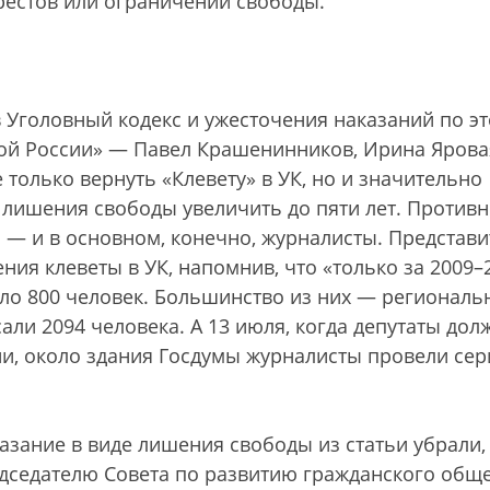
 арестов или ограничений свободы.
Уголовный кодекс и ужесточения наказаний по э
ной России» — Павел Крашенинников, Ирина Ярова
только вернуть «Клевету» в УК, но и значительно
лишения свободы увеличить до пяти лет. Противн
— и в основном, конечно, журналисты. Представи
ия клеветы в УК, напомнив, что «только за 2009–
оло 800 человек. Большинство из них — регионал
ли 2094 человека. А 13 июля, когда депутаты до
ии, около здания Госдумы журналисты провели се
азание в виде лишения свободы из статьи убрали,
едседателю Совета по развитию гражданского общ