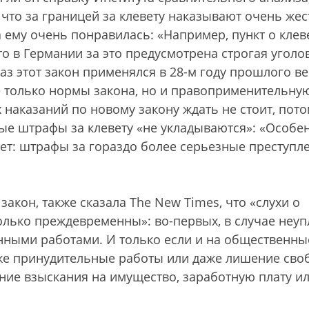
что за границей за клевету наказывают очень жес
а ему очень понравилась: «Например, пункт о клев
то в Германии за это предусмотрена строгая уголо
аз этот закон применялся в 28-м году прошлого ве
не только нормы закона, но и правоприменительну
 наказаний по новому закону ждать не стоит, пот
ые штрафы за клевету «не укладываются»: «Особе
ает: штрафы за гораздо более серьезные преступл
акон, также сказала The New Times, что «слухи о
олько преждевременны»: во-первых, в случае неу
нными работами. И только если и на общественны
же принудительные работы или даже лишение сво
ение взыскания на имущество, заработную плату и