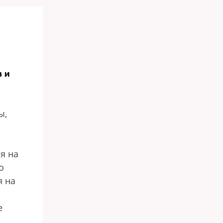
в и
ы,
я на
о
я на
е