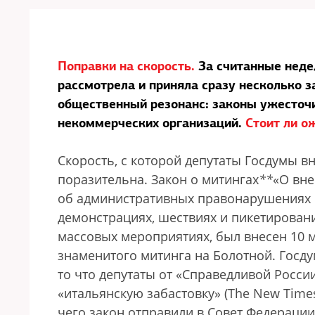
Поправки на скорость.
За считанные неде
рассмотрела и приняла сразу несколько 
общественный резонанс: законы ужесточи
некоммерческих организаций.
Стоит ли о
Скорость, с которой депутаты Госдумы в
поразительна. Закон о митингах
*
*
«О вне
об административных правонарушениях и
демонстрациях, шествиях и пикетировани
массовых мероприятиях, был внесен 10 
знаменитого митинга на Болотной. Госду
то что депутаты от «Справедливой Росси
«итальянскую забастовку» (The New Times
чего закон отправили в Совет Федераци