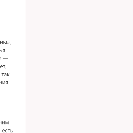
ны»,
ья
и —
ет,
 так
ния
шним
 есть