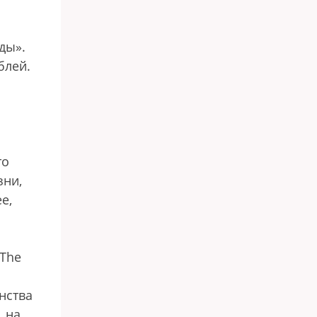
ды».
блей.
то
зни,
е,
 The
нства
, на