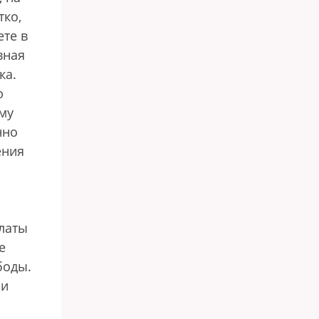
тко,
ете в
вная
ка.
ю
ому
нно
ения
платы
е
боды.
ли