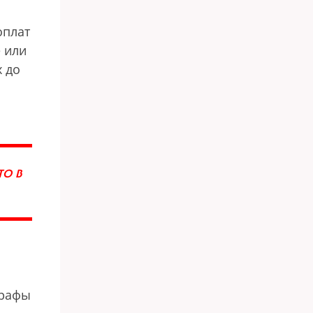
оплат
е или
х до
ТО В
трафы