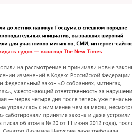
ли до летних каникул Госдума в спешном порядке
законодательных инициатив, вызвавших широкий
ли для участников митингов, СМИ, интернет-сайто
жидать судов — выяснял The New Times
носили на рассмотрение и принимали новые закон
сении изменений в Кодекс Российской Федерации
 Федеральный закон «О собраниях, митингах,
ях».
, ужесточающий ответственность за нарушени
мая — через четыре дня после теперь уже печальн
ма управилась с ним менее чем за месяц, несмотр
и» саботировали принятие закона и даже устроили
 писал об этом в № 20 от 11 июня 2012 года), посл
и. Сенатор Людмила Нарусова даже требовала