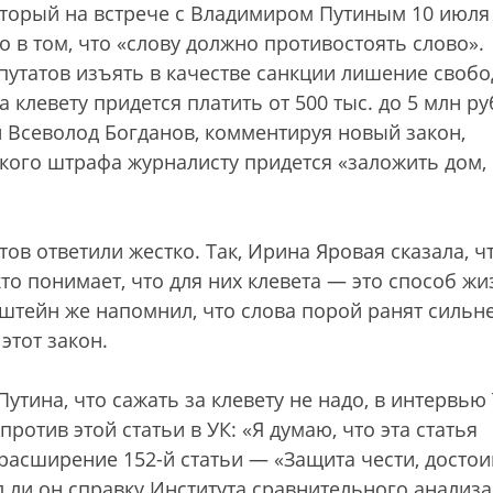
оторый на встрече с Владимиром Путиным 10 июля
 в том, что «слову должно противостоять слово».
путатов изъять в качестве санкции лишение свобо
клевету придется платить от 500 тыс. до 5 млн ру
 Всеволод Богданов, комментируя новый закон,
акого штрафа журналисту придется «заложить дом,
ов ответили жестко. Так, Ирина Яровая сказала, ч
кто понимает, что для них клевета — это способ жи
штейн же напомнил, что слова порой ранят сильне
этот закон.
тина, что сажать за клевету не надо, в интервью
ротив этой статьи в УК: «Я думаю, что эта статья
расширение 152-й статьи — «Защита чести, достои
л ли он справку Института сравнительного анализа