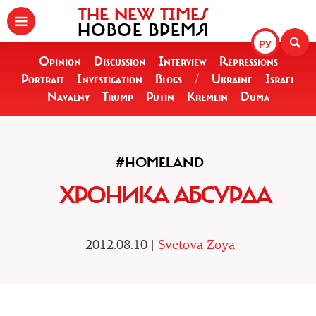
THE NEW TIMES
НОВОЕ ВРЕМЯ
РУ
Opinion
Discussion
Interview
Repressions
Portrait
Investigation
Blogs
/
Ukraine
Israel
Navalny
Trump
Putin
Kremlin
Duma
#HOMELAND
ХРОНИКА АБСУРДА
2012.08.10 |
Svetova Zoya