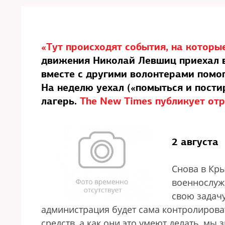
«Тут происходят события, на которы
движения Николай Левшиц приехал в
вместе с другими волонтерами помо
На неделю уехал («помыться и постир
лагерь.
The New Times публикует отр
2 августа
Снова в Кры
военнослуж
свою задачу
администрация будет сама контролиров
средств, а как они это умеют делать, мы