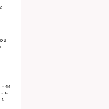
но
няв
м
к ним
нова
и.