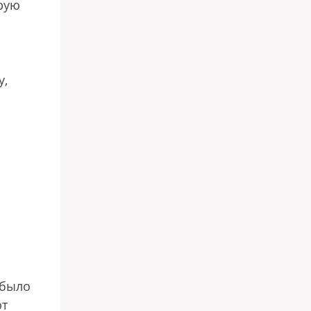
орую
у,
ю
 было
ют