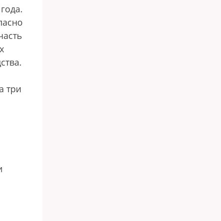
года.
ласно
часть
х
ства.
а три
и