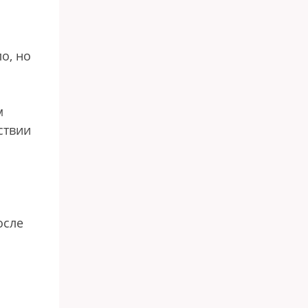
о, но
м
ствии
осле