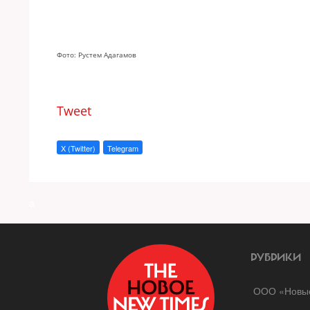
Фото: Рустем Адагамов
Tweet
X (Twitter)
Telegram
a
РУБРИКИ
ООО «Новые