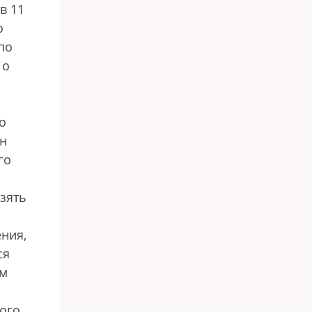
в 11
о
по
 о
о
ан
го
зять
ния,
ся
ам
ого,