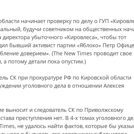
бласти начинает проверку по делу о ГУП «Кировле
вальный, будучи советником на общественных нач
а директора убыточного «Кировлеса», чтобы тот
одил бывший активист партии «Яблоко» Петр Офице
ебление доверием». (The New Times проводит свое
 а потому детали пока опустим.)
ель СК при прокуратуре РФ по Кировской области
буждении уголовного дела в отношении Алексея
ие выносит и следователь СК по Приволжскому
тава преступления нет. В 4-х томах уголовного дел
imes, не удалось найти фактов, которые бы указы