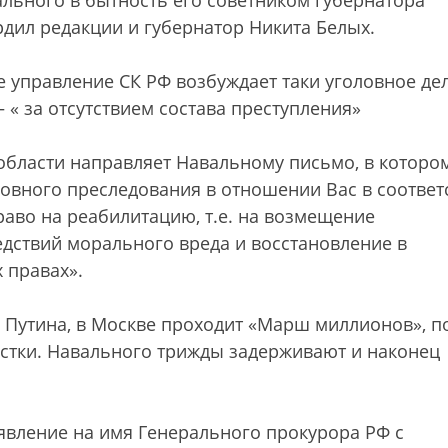
ального в бытность его советником губернатора
рдил редакции и губернатор Никита Белых.
 управление СК РФ возбуждает таки уголовное дел
« за отсутствием состава преступления»
области направляет Навальному письмо, в которо
ловного преследования в отношении Вас в соответ
право на реабилитацию, т.е. на возмещение
едствий морального вреда и восстановление в
 правах».
Путина, в Москве проходит «Марш миллионов», п
истки. Навального трижды задерживают и наконец
вление на имя Генерального прокурора РФ с