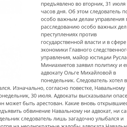
предъявлено во вторник, 31 июля 
часов дня. Об этом следователь п
особо важным делам управления 
расследованию особо важных дел
преступлениях против
государственной власти и в сфере
экономики Главного следственног
управления, майор юстиции Русл
Миниахметов заявил политику и е
адвокату Ольге Михайловой в
понедельник. Следователь хотел в
ался. Изначально, согласно повестке, Навальному
недельник, 30 июля. Адвокаты высказывали опасе
он может быть арестован. Какие вновь открывшие
едъявить обвинение Навальному ни адвокат, ни с
едельник следователь лишь загадочно улыбался и
мотря на неоднократные жалобы адвоката Навальн