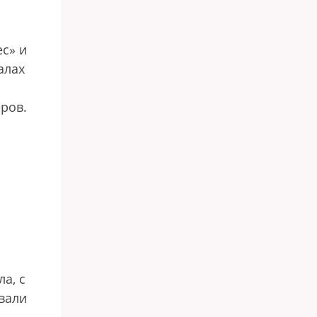
с» и
алах
ров.
а, с
вали