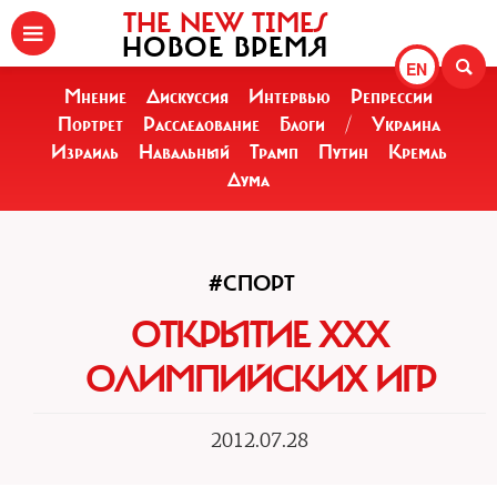
THE NEW TIMES
НОВОЕ ВРЕМЯ
EN
Мнение
Дискуссия
Интервью
Репрессии
Портрет
Расследование
Блоги
/
Украина
Израиль
Навальный
Трамп
Путин
Кремль
Дума
#СПОРТ
ОТКРЫТИЕ XXX
ОЛИМПИЙСКИХ ИГР
2012.07.28