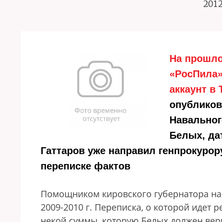
2012
На прошло
«РосПила»
аккаунт в 
опубликов
Навальног
Белых, да
Гаттаров уже направил генпрокуро
переписке фактов
Помощником кировского губернатора на
2009-2010 г. Переписка, о которой идет р
некой суммы, которую Белых должен вер