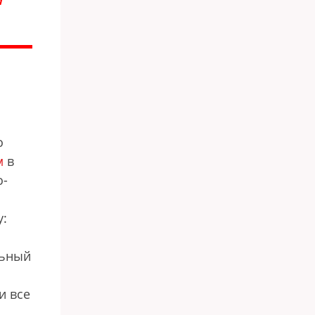
Й
о
м
в
о-
у:
льный
и все