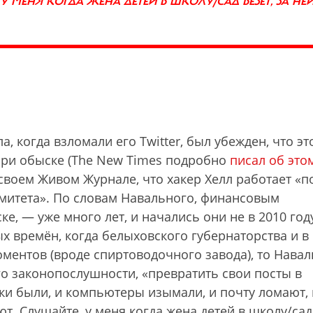
У МЕНЯ КОГДА ЖЕНА ДЕТЕЙ В ШКОЛУ/САД ВЕЗЁТ, ЗА НЕ
, когда взломали его Twitter, был убежден, что эт
 при обыске (The New Times подробно
писал об это
 своем Живом Журнале, что хакер Хелл работает «п
митета». По словам Навального, финансовым
ке, — уже много лет, и начались они не в 2010 год
ых времён, когда белыховского губернаторства и в
моментов (вроде спиртоводочного завода), то Нава
его законопослушности, «превратить свои посты в
и были, и компьютеры изымали, и почту ломают, 
т. Слушайте, у меня когда жена детей в школу/сад