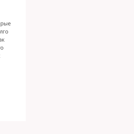
орые
лго
ак
то
х