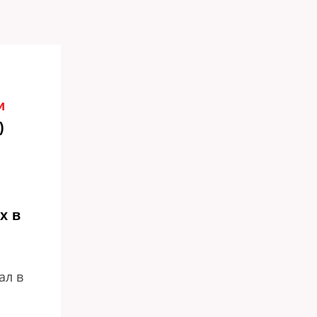
и
)
х в
ал в