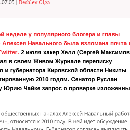
.07.03 |
Beshley Olga
й неделе у популярного блогера и главы
 Алексея Навального была взломана почта 
T
witter
.
2 июля хакер Хелл (Сергей Максимов
ал в своем Живом Журнале переписку
о и губернатора Кировской области Никиты
тированную 2010 годом. Сенатор Руслан
ру Юрию Чайке запрос о проверке изложенны
 общественных началах Алексей Навальный работ
ечь, относится к 2010 году. В ней идет обсуждение
нуть Навальному. Губернатор согласен выплатить