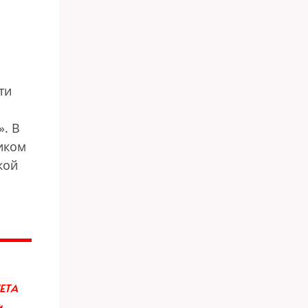
ти
». В
иком
кой
ЕТА