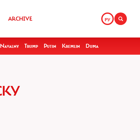
ARCHIVE
РУ
Navalny
Trump
Putin
Kremlin
Duma
СКУ