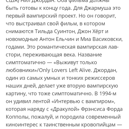
быть готовы к концу года. Для Джармуша это
первый вампирский проект. Но он говорит,
что выстраивал свой фильм, в котором
снимаются Тильда Суинтон, Джон Хёрт и
новомодные Антон Ельчин и Миа Васиковски,
годами. Это романтическая вампирская лав-
стори, переживающая века. Название
симптоматично — «Выживут только
любовники»/Only Lovers Left Alive. Джордан,
один из самых умных и тонких режиссеров
наших дней, делает уже вторую вампирскую
картину, что тоже симптоматично. В 1994-м
он удивил лентой «Интервью с вампиром»,
которая наряду с «Дракулой» Фрэнсиса Форда
Копполы, пожалуй, и породила современный
киноинтерес к таинственным кровопийцам —