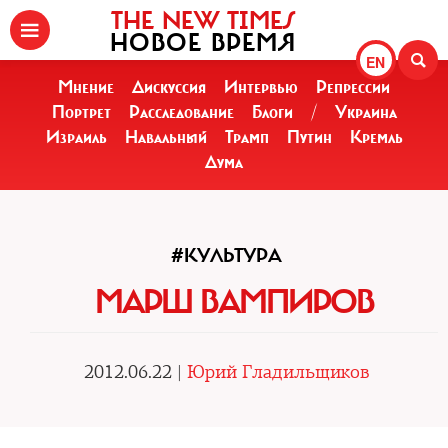
THE NEW TIMES
НОВОЕ ВРЕМЯ
EN
Мнение
Дискуссия
Интервью
Репрессии
Портрет
Расследование
Блоги
/
Украина
Израиль
Навальный
Трамп
Путин
Кремль
Дума
#КУЛЬТУРА
МАРШ ВАМПИРОВ
2012.06.22 |
Юрий Гладильщиков