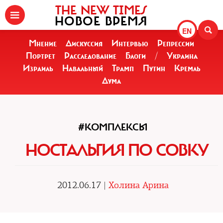
THE NEW TIMES
НОВОЕ ВРЕМЯ
EN
Мнение
Дискуссия
Интервью
Репрессии
Портрет
Расследование
Блоги
/
Украина
Израиль
Навальный
Трамп
Путин
Кремль
Дума
#КОМПЛЕКСЫ
НОСТАЛЬГИЯ ПО СОВКУ
2012.06.17 |
Холина Арина