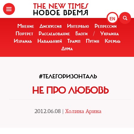
THE NEW TIMES
НОВОЕ ВРЕМЯ
EN
Мнение
Дискуссия
Интервью
Репрессии
Портрет
Расследование
Блоги
/
Украина
Израиль
Навальный
Трамп
Путин
Кремль
Дума
#ТЕЛЕГОРИЗОНТАЛЬ
НЕ ПРО ЛЮБОВЬ
2012.06.08 |
Холина Арина