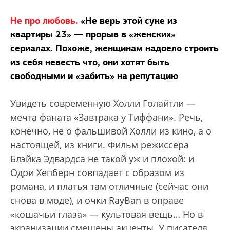
Не про любовь.
«Не верь этой суке из
квартиры 23» — прорыв в «женских»
сериалах. Похоже, женщинам надоело строить
из себя невесть что, они хотят быть
свободными и «забить» на репутацию
Увидеть современную Холли Голайтли —
мечта фаната «Завтрака у Тиффани». Речь,
конечно, не о фальшивой Холли из кино, а о
настоящей, из книги. Фильм режиссера
Блэйка Эдвардса не такой уж и плохой: и
Одри Хепберн совпадает с образом из
романа, и платья там отличные (сейчас они
снова в моде), и очки RayBan в оправе
«кошачьи глаза» — культовая вещь… Но в
экранизации смещены акценты. У писателя