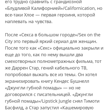
его трудно сравнить с грандиозной
«Блудливой Калифорнией»/Californication, но
все-таки Хлое — первая героиня, которой
наплевать на чувства.
После «Секса в большом городе»/Sex on the
City это первый яркий сериал для женщин.
После того как «Секс» официально закрыли и
еще до того, как по нему вышли два
смехотворных полнометражных фильма, тот
же Даррен Стар, гений кабельного ТВ,
попробовал выжать все из темы. Он хотел
экранизировать книгу Кендес Бушнелл
«Джунгли губной помады» — но не
договорился с писательницей. «Джунгли
губной помады»/Lipstick Jungle снял Тимоти
Басфилд, а Стар запустил «Кашемировую