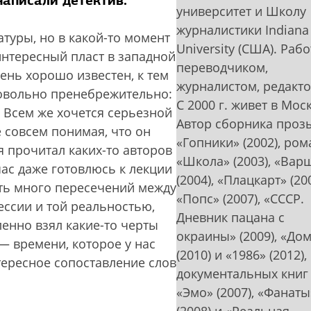
аписали детектив.
университет и Школу
журналистики Indiana
туры, но в какой-то момент
University (США). Раб
интересный пласт в западной
переводчиком,
чень хорошо известен, к тем
журналистом, редакт
довольно пренебрежительно:
С 2000 г. живет в Мос
. Всем же хочется серьезной
Автор сборника проз
е совсем понимая, что он
«Гопники» (2002), ро
я прочитал каких-то авторов
«Школа» (2003), «Вар
час даже готовлюсь к лекции
(2004), «Плацкарт» (200
сть много пересечений между
«Попс» (2007), «СССР.
ессии и той реальностью,
Дневник пацана с
ленно взял какие-то черты
окраины» (2009), «До
— времени, которое у нас
(2010) и «1986» (2012),
ересное сопоставление слов
документальных книг
«Эмо» (2007), «Фанаты