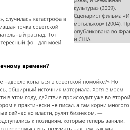
(2008) и «Реальная
культура» (2009).
Сценарист фильма «
, случилась катастрофа в
мотыльков» (2004). П
изшая точка советской
опубликована во Фра
чательный распад. Тот
и США.
нтересный фон для моей
оечному времени?
не надоело копаться в советской помойке?» Но
сись, обширный источник материала. Хотя в моем
 в этом году, действие происходит уже во второ
тором я практически не писал, а там корни многого
рые сейчас во власти, рулят бизнесом, —
одступались к позициям, которые теперь заняли.
то переосмыслить, подумать над тем, как мы