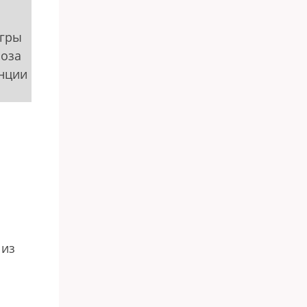
Игры
роза
нции
й
 из