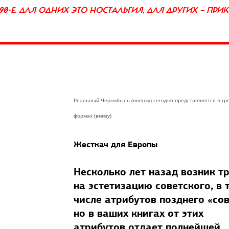
90-Е. ДЛЯ ОДНИХ ЭТО НОСТАЛЬГИЯ, ДЛЯ ДРУГИХ — ПРИ
Реальный Чернобыль (вверху) сегодня представляется в гр
формах (внизу)
Жесткач для Европы
Несколько лет назад возник т
на эстетизацию советского, в 
числе атрибутов позднего «сов
но в ваших книгах от этих
атрибутов отдает полнейшей