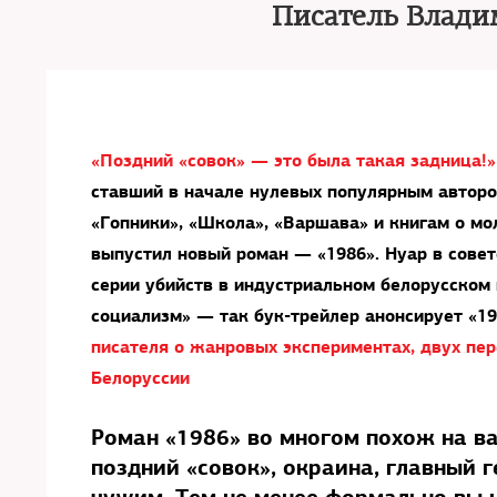
Писатель Влади
«Поздний «совок» — это была такая задница!»
ставший в начале нулевых популярным авторо
«Гопники», «Школа», «Варшава» и книгам о м
выпустил новый роман — «1986». Нуар в совет
серии убийств в индустриальном белорусском г
социализм» — так бук-трейлер анонсирует «19
писателя о жанровых экспериментах, двух пер
Белоруссии
Роман «1986» во многом похож на в
поздний «совок», окраина, главный 