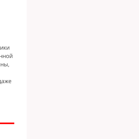
тики
енной
оны,
даже