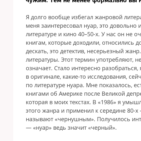
чужим. Тем не менее формально вы н
Я долго вообще избегал жанровой литера
меня заинтересовал нуар, это довольно 
литературе и кино 40–50-х. У нас он не о
книгам, которые доходили, относились 
дескать, это детектив, несерьезный жанр
литературы. Этот термин употребляют, н
означает. Стало интересно разобраться, 
в оригинале, какие-то исследования, сей
по литературе нуара. Мне показалось, е
книгами об Америке после Великой депр
которая в моих текстах. В «1986» я умыш
этого жанра и применил к середине 80-х 
называют «чернушным». Получилось инт
— «нуар» ведь значит «черный».