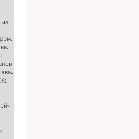
отал
ором.
кве.
ы
манов
шава»
6),
мой»
»