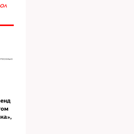
КОЛ
отескных
ренд
том
ка»,