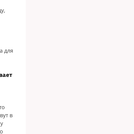
у,
а для
вает
то
вут в
му
то