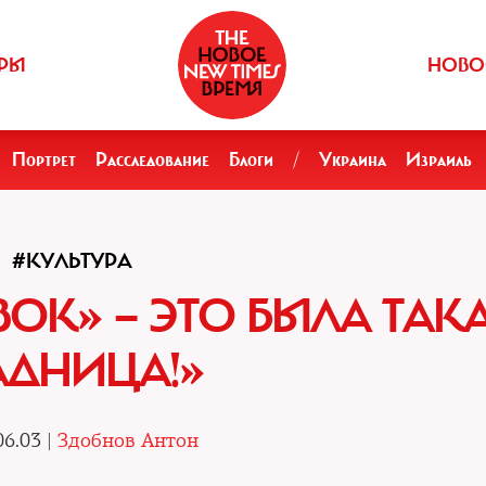
РЫ
НОВО
Портрет
Расследование
Блоги
/
Украина
Израиль
#КУЛЬТУРА
ОК» — ЭТО БЫЛА ТАК
АДНИЦА!»
06.03 |
Здобнов Антон