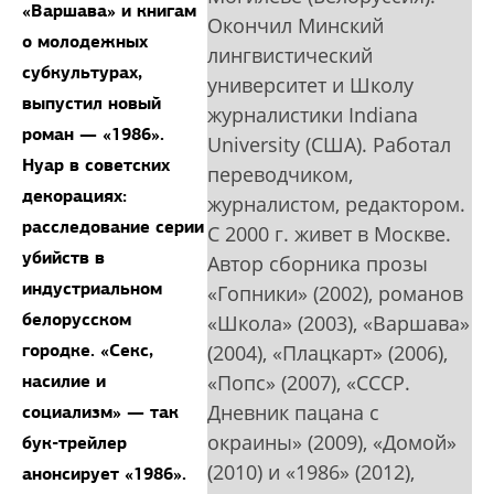
«Варшава» и книгам
Окончил Минский
о молодежных
лингвистический
субкультурах,
университет и Школу
выпустил новый
журналистики Indiana
роман — «1986».
University (США). Работал
Нуар в советских
переводчиком,
декорациях:
журналистом, редактором.
расследование серии
С 2000 г. живет в Москве.
убийств в
Автор сборника прозы
индустриальном
«Гопники» (2002), романов
белорусском
«Школа» (2003), «Варшава»
городке. «Секс,
(2004), «Плацкарт» (2006),
насилие и
«Попс» (2007), «СССР.
Дневник пацана с
социализм» — так
окраины» (2009), «Домой»
бук-трейлер
(2010) и «1986» (2012),
анонсирует «1986».