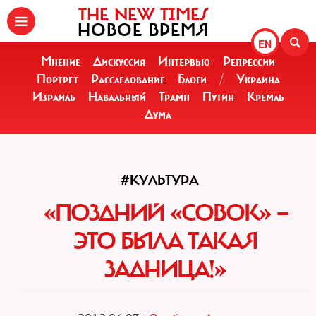
THE NEW TIMES
НОВОЕ ВРЕМЯ
EN
Мнение
Дискуссия
Интервью
Репрессии
Портрет
Расследование
Блоги
/
Украина
Израиль
Навальный
Трамп
Путин
Кремль
Дума
#КУЛЬТУРА
«ПОЗДНИЙ «СОВОК» —
ЭТО БЫЛА ТАКАЯ
ЗАДНИЦА!»