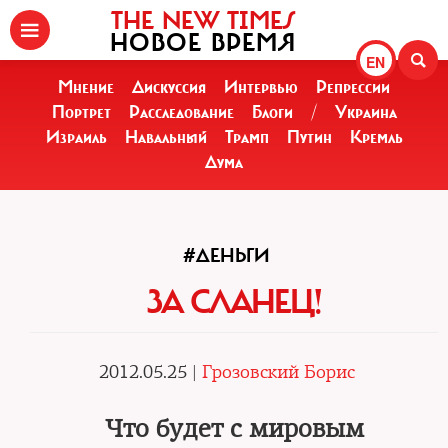
THE NEW TIMES
НОВОЕ ВРЕМЯ
EN
Мнение
Дискуссия
Интервью
Репрессии
Портрет
Расследование
Блоги
/
Украина
Израиль
Навальный
Трамп
Путин
Кремль
Дума
#ДЕНЬГИ
ЗА СЛАНЕЦ!
2012.05.25 |
Грозовский Борис
Что будет с мировым