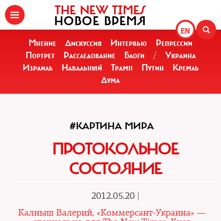
THE NEW TIMES
НОВОЕ ВРЕМЯ
EN
Мнение
Дискуссия
Интервью
Репрессии
Портрет
Расследование
Блоги
/
Украина
Израиль
Навальный
Трамп
Путин
Кремль
Дума
#КАРТИНА МИРА
ПРОТОКОЛЬНОЕ
СОСТОЯНИЕ
2012.05.20 |
Калныш Валерий, «Коммерсант-Украина» —