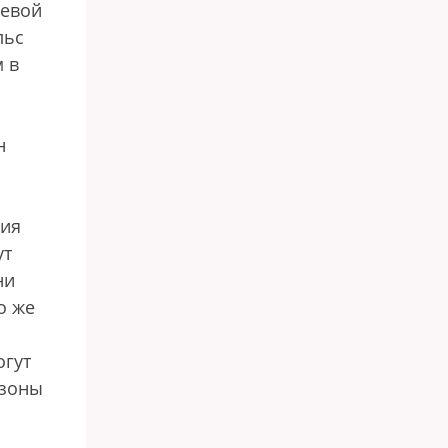
шевой
льс
 в
н
вия
ут
ни
о же
огут
озоны