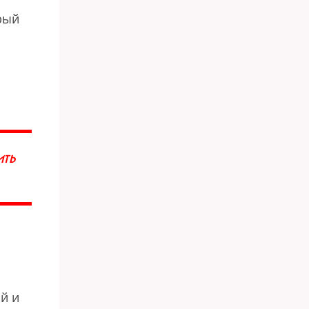
рый
ИТЬ
й и