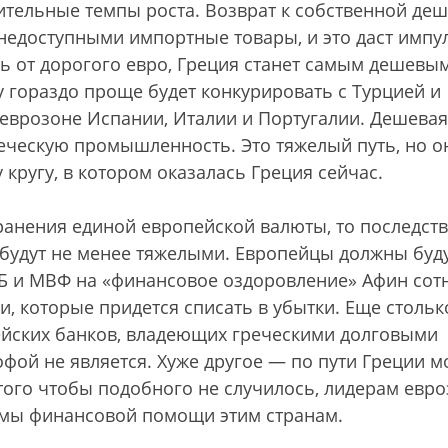
ительные темпы роста. Возврат к собственной де
 недоступными импортные товары, и это даст импу
ь от дорогого евро, Греция станет самым дешевым
 гораздо проще будет конкурировать с Турцией и
 еврозоне Испании, Италии и Португалии. Дешевая
реческую промышленность. Это тяжелый путь, но о
кругу, в котором оказалась Греция сейчас.
ранения единой европейской валюты, то последст
будут не менее тяжелыми. Европейцы должны буд
ЕЦБ и МВФ на «финансовое оздоровление» Афин сот
 которые придется списать в убытки. Еще стольк
ейских банков, владеющих греческими долговыми
офой не является. Хуже другое — по пути Греции м
того чтобы подобного не случилось, лидерам евр
ммы финансовой помощи этим странам.