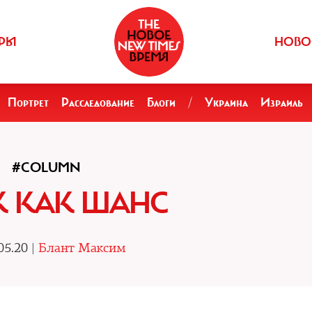
РЫ
НОВО
Портрет
Расследование
Блоги
/
Украина
Израиль
#COLUMN
 КАК ШАНС
05.20 |
Блант Максим