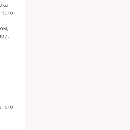
рка
 того
ом,
мии.
шнего