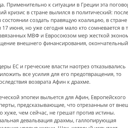
а. Применительно к ситуации в Греции эта погово
ий кризис в стране вылился в политический: после
в состоянии создать правящую коалицию, в стране
17 июня, но уже сегодня мало кто сомневается в т
навязанных МВФ и Евросоюзом мер жесткой эконо
кращение внешнего финансирования, окончательный
деры ЕС и греческие власти наотрез отказывались
иложить все усилия для его предотвращения, то
оследствия возврата Афин к драхме.
реческой эпопеи выльется для Афин, Европейского
сперты, предсказывающие, что отрезанным от вне
 хуже, чем сейчас, не грешат против истины.
бвальная девальвация драхмы, галлопирующая