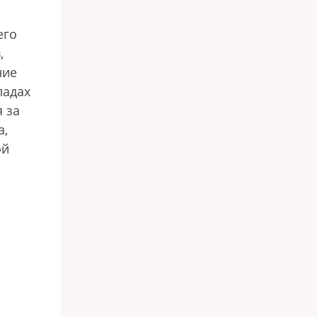
его
,
ние
ладах
 за
а,
ой