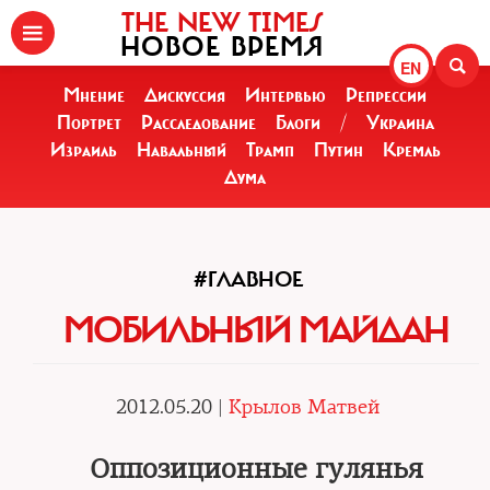
THE NEW TIMES
НОВОЕ ВРЕМЯ
EN
Мнение
Дискуссия
Интервью
Репрессии
Портрет
Расследование
Блоги
/
Украина
Израиль
Навальный
Трамп
Путин
Кремль
Дума
#ГЛАВНОЕ
МОБИЛЬНЫЙ МАЙДАН
2012.05.20 |
Крылов Матвей
Оппозиционные гулянья