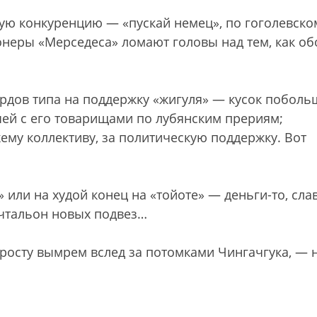
ую конкуренцию — «пускай немец», по гоголевско
ионеры «Мерседеса» ломают головы над тем, как об
рдов типа на поддержку «жигуля» — кусок поболь
ей с его товарищами по лубянским прериям;
му коллективу, за политическую поддержку. Вот
 или на худой конец на «тойоте» — деньги-то, сла
почтальон новых подвез…
росту вымрем вслед за потомками Чингачгука, — н