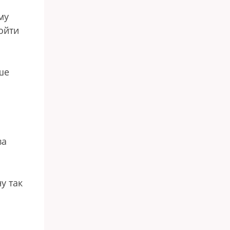
му
ойти
ше
ва
у так