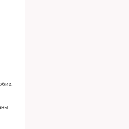
обие.
аны