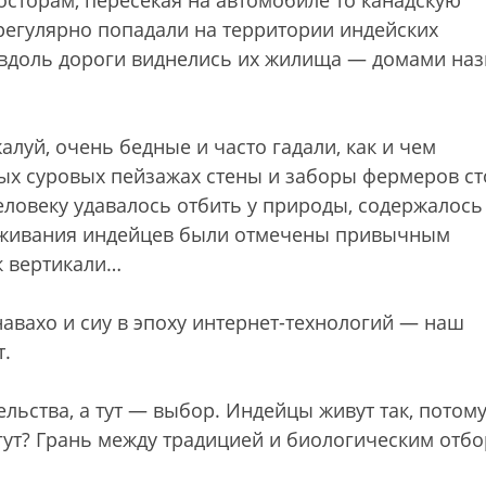
сторам, пересекая на автомобиле то канадскую
регулярно попадали на территории индейских
я вдоль дороги виднелись их жилища — домами наз
луй, очень бедные и часто гадали, как и чем
мых суровых пейзажах стены и заборы фермеров с
еловеку удавалось отбить у природы, содержалось
оживания индейцев были отмечены привычным
к вертикали…
авахо и сиу в эпоху интернет-технологий — наш
т.
ельства, а тут — выбор. Индейцы живут так, потому
огут? Грань между традицией и биологическим отб