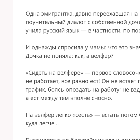
Одна эмигрантка, давно переехавшая на
поучительный диалог с собственной доч
учила русский язык — в частности, по п
И однажды спросила у мамы: что это знач
Дочка не поняла: как, а велфер?
«Сидеть на велфере» — первое словосоч
не работает, все равно ест! Он не встае
трафик, боясь опоздать на работу; не в
а ест между тем вполне сносно.
На велфер легко «сесть» — встать потом
куда легче…