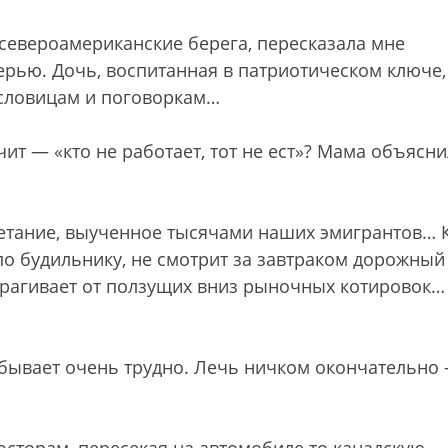
 североамериканские берега, пересказала мне
ерью. Дочь, воспитанная в патриотическом ключе,
ословицам и поговоркам…
ит — «кто не работает, тот не ест»? Мама объясни
етание, выученное тысячами наших эмигрантов… 
т по будильнику, не смотрит за завтраком дорожный
здрагивает от ползущих вниз рыночных котировок
 бывает очень трудно. Лечь ничком окончательно