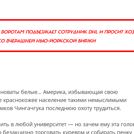
ОРОТАМ ПОДЪЕЗЖАЕТ СОТРУДНИК DHL И ПРОСИТ ХОЗ
 СО ВЧЕРАШНЕЙ НЬЮ-ЙОРКСКОЙ БИРЖИ
иноваты белые… Америка, избывающая свою
е краснокожее население такими немыслимыми
омков Чингачгука последнюю охоту трудиться.
ить в любой университет — но зачем ему эта голо
о безакцизно торговать куревом и собирать пенку