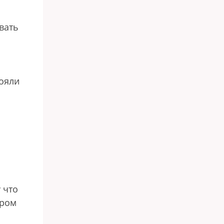
вать
тояли
 что
ором