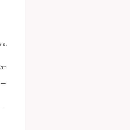
ла.
Кто
… —
 —