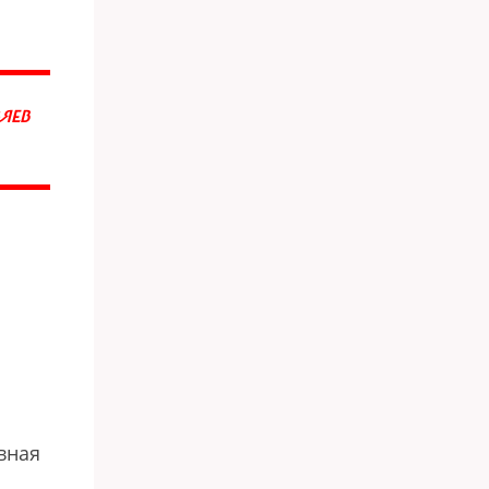
ЯЕВ
вная