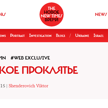
ORS
NEWS
ions
Portrait
Investigation
Blogs
/
Ukraine
Israel
MN
#WEB EXCLUSIVE
КОЕ ПРОКЛЯТЬЕ
.15 |
Shenderovich Viktor