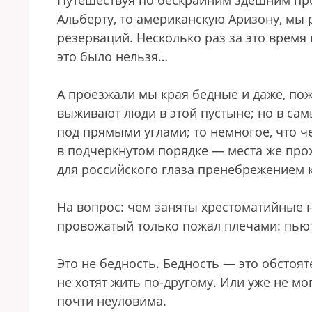
Путешествуя по бескрайним здешним про
Альберту, то американскую Аризону, мы 
резерваций. Несколько раз за это врем
это было нельзя…
А проезжали мы края бедные и даже, пожа
выживают люди в этой пустыне; но в са
под прямыми углами; то немногое, что ч
в подчеркнутом порядке — места же пр
для российского глаза пренебрежением 
На вопрос: чем заняты хрестоматийные н
провожатый только пожал плечами: пью
Это не бедность. Бедность — это обстоят
не хотят жить по-другому. Или уже не м
почти неуловима.