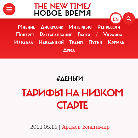
THE NEW TIMES
НОВОЕ ВРЕМЯ
EN
Мнение
Дискуссия
Интервью
Репрессии
Портрет
Расследование
Блоги
/
Украина
Израиль
Навальный
Трамп
Путин
Кремль
Дума
#ДЕНЬГИ
ТАРИФЫ НА НИЗКОМ
СТАРТЕ
2012.05.15 |
Ардаев Владимир