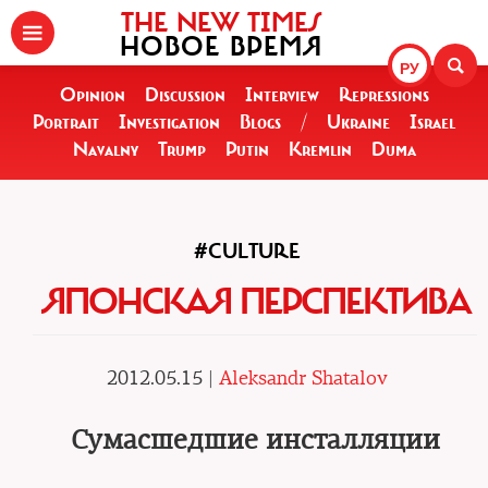
THE NEW TIMES
НОВОЕ ВРЕМЯ
РУ
Opinion
Discussion
Interview
Repressions
Portrait
Investigation
Blogs
/
Ukraine
Israel
Navalny
Trump
Putin
Kremlin
Duma
#CULTURE
ЯПОНСКАЯ ПЕРСПЕКТИВА
2012.05.15 |
Aleksandr Shatalov
Сумасшедшие инсталляции