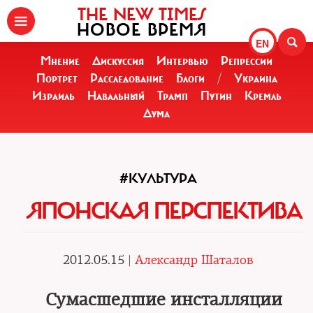
THE NEW TIMES
НОВОЕ ВРЕМЯ
EN
Мнение
Дискуссия
Интервью
Репрессии
Портрет
Расследование
Блоги
/
Украина
Израиль
Навальный
Трамп
Путин
Кремль
Дума
#КУЛЬТУРА
ЯПОНСКАЯ ПЕРСПЕКТИВА
2012.05.15 |
Александр Шаталов
Сумасшедшие инсталляции