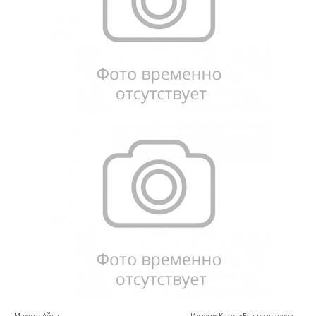
Макото Айда. Идзуми Като. «Без названия»,