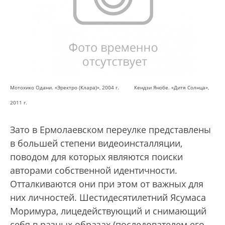
Мотохико Одани. «Эректро (Клара)», 2004 г. Кендзи Янобе. «Дитя Солнца»,
2011 г.
Зато в Ермолаевском переулке представлены
в большей степени видеоинсталляции,
поводом для которых являются поиски
авторами собственной идентичности.
Отталкиваются они при этом от важных для
них личностей. Шестидесятилетний Ясумаса
Моримура, лицедействующий и снимающий
себя в разных образах (последователем его