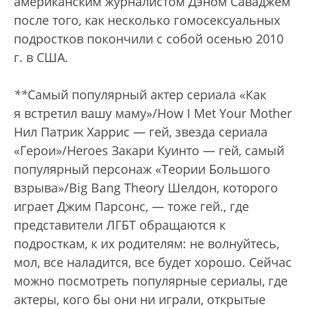
американским журналистом Дэном Саваджем
после того, как несколько гомосексуальных
подростков покончили с собой осенью 2010
г. в США.
**
Самый популярный актер сериала «Как
я встретил вашу маму»/How I Met Your Mother
Нил Патрик Харрис — гей, звезда сериала
«Герои»/Heroes Закари Куинто — гей, самый
популярный персонаж «Теории Большого
взрыва»/Big Bang Theory Шелдон, которого
играет Джим Парсонс, — тоже гей.
, где
представители ЛГБТ обращаются к
подросткам, к их родителям: не волнуйтесь,
мол, все наладится, все будет хорошо. Сейчас
можно посмотреть популярные сериалы, где
актеры, кого бы они ни играли, открытые