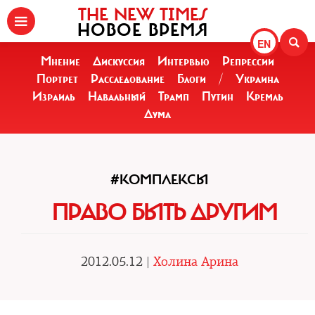
THE NEW TIMES
НОВОЕ ВРЕМЯ
EN
Мнение
Дискуссия
Интервью
Репрессии
Портрет
Расследование
Блоги
/
Украина
Израиль
Навальный
Трамп
Путин
Кремль
Дума
#КОМПЛЕКСЫ
ПРАВО БЫТЬ ДРУГИМ
2012.05.12 |
Холина Арина