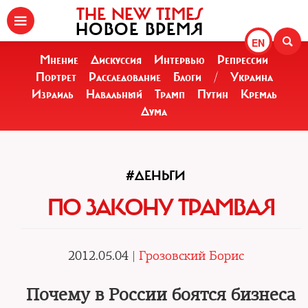
THE NEW TIMES
НОВОЕ ВРЕМЯ
EN
Мнение
Дискуссия
Интервью
Репрессии
Портрет
Расследование
Блоги
/
Украина
Израиль
Навальный
Трамп
Путин
Кремль
Дума
#ДЕНЬГИ
ПО ЗАКОНУ ТРАМВАЯ
2012.05.04 |
Грозовский Борис
Почему в России боятся бизнеса