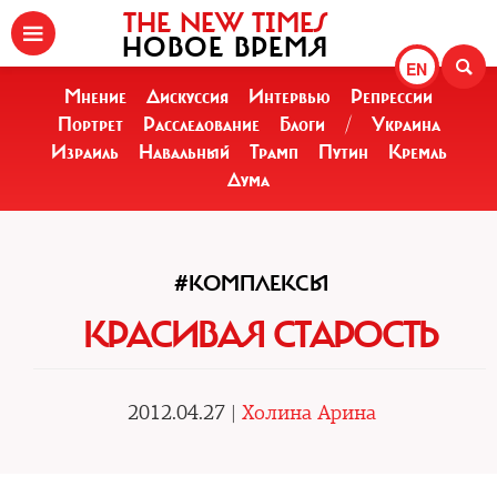
THE NEW TIMES
НОВОЕ ВРЕМЯ
EN
Мнение
Дискуссия
Интервью
Репрессии
Портрет
Расследование
Блоги
/
Украина
Израиль
Навальный
Трамп
Путин
Кремль
Дума
#КОМПЛЕКСЫ
КРАСИВАЯ СТАРОСТЬ
2012.04.27 |
Холина Арина