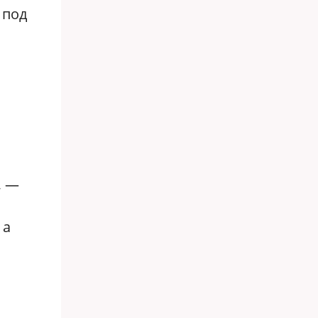
 под
, —
 а