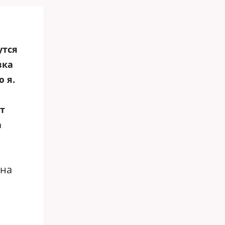
утся
вка
 я.
йт
а
Она