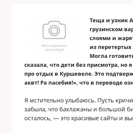
Теща и узник А
грузинском вар
слоями и жарят
из перетертых 
Могла готовит
сказала, что дети без присмотра, но 
про отдых в Куршевеле. Это подтве
аквт! Ра пасебия!», что в переводе оз
Я мстительно улыбаюсь. Пусть кричит
забыла, что баклажаны и большой би
осталось, — это красивые сайты и вы