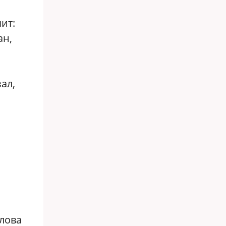
Я
ит:
ан,
ал,
слова