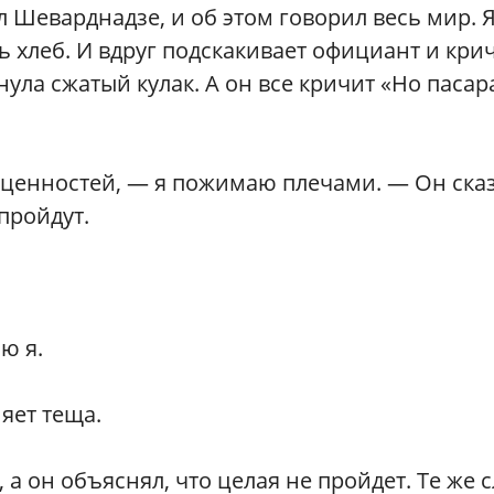
л Шеварднадзе, и об этом говорил весь мир. 
 хлеб. И вдруг подскакивает официант и крич
нула сжатый кулак. А он все кричит «Но пасар
.
 ценностей, — я пожимаю плечами. — Он сказ
пройдут.
ю я.
яет теща.
 а он объяснял, что целая не пройдет. Те же 