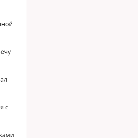
иной
речу
тал
я с
иками