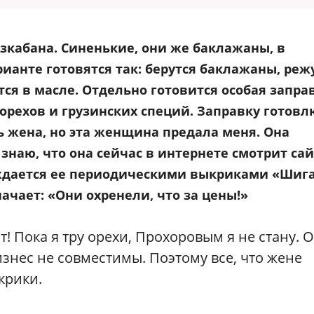
зкабана.
Синенькие, они же баклажаны, в
ианте готовятся так: берутся баклажаны, реж
ся в масле. Отдельно готовится особая запра
орехов и грузинских специй. Заправку готовлю
ь жена, но эта женщина предала меня. Она
я знаю, что она сейчас в интернете смотрит са
рждается ее периодическими выкриками «Шиг
начает: «Они охренели, что за цены!»
! Пока я тру орехи, Прохоровым я не стану. 
знес не совместимы. Поэтому все, что жене
крики.