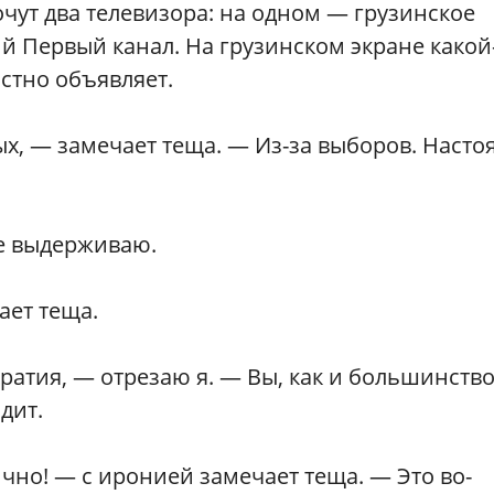
мочут два телевизора: на одном — грузинское
й Первый канал. На грузинском экране какой
остно объявляет.
, — замечает теща. — Из-за выборов. Насто
не выдерживаю.
ает теща.
ократия, — отрезаю я. — Вы, как и большинств
дит.
чно! — с иронией замечает теща. — Это во-