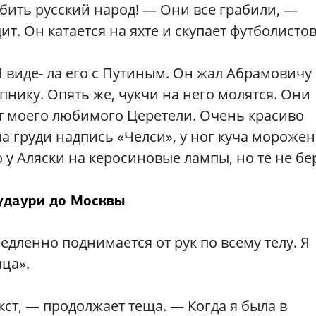
абить русский народ! — Они все грабили, —
т. Он катается на яхте и скупает футболистов
 виде- ла его с Путиным. Он жал Абрамовичу 
упнику. Опять же, чукчи на него молятся. Они
кт моего любимого Церетели. Очень красиво
на груди надпись «Челси», у ног куча мороже
 у Аляски на керосиновые лампы, но те не бер
удаури до Москвы
едленно поднимается от рук по всему телу. Я
ца».
ст, — продолжает теща. — Когда я была в