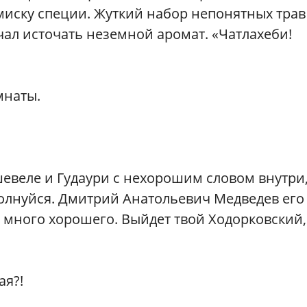
миску специи. Жуткий набор непонятных трав
чал источать неземной аромат. «Чатлахеби!
мнаты.
евеле и Гудаури с нехорошим словом внутри
волнуйся. Дмитрий Анатольевич Медведев его
т много хорошего. Выйдет твой Ходорковский,
ая?!