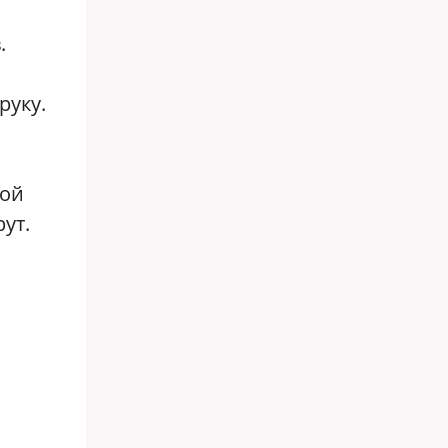
.
руку.
ной
ут.