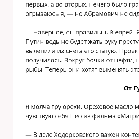
первых, а во-вторых, нечего было гр
огрызаюсь я, — но Абрамович не сиди
— Наверное, он правильный еврей. Я
Путин ведь не будет жать руку прест
вылепили из снега его статую. Прое
получилось. Вокруг бочки от нефти, 
рыбы. Теперь они хотят выменять это
От Г
Я молча тру орехи. Ореховое масло м
чувствую себя Нео из фильма «Матри
— В деле Ходорковского важен контек