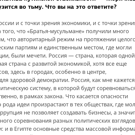
узится во тьму. Что вы на это ответите?
ссии и с точки зрения экономики, и с точки зрени
 того, что «Братья-мусульмане» получили много
том, что авторитарный режим на протяжении целог
еским партиям и единственным местом, где могли
ии, были мечети. Россия — страна, которая одной
ая страна с развитой экономикой, хотя все еще
в, здесь в городах, особенно в центре,
ля здоровой демократии. Россия, как мне кажется
литическую систему, в которой будут соревноватьс
венно, в рамках закона. Что касается опасности
о рода идеи произрастают в тех обществах, где мо
рупция не позволяет создавать бизнесы, а значит
одного соревнования разных политических взглядов
жи: и в Египте основные средства массовой информ