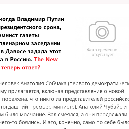
 когда Владимир Путин
президентского срока,
умнист газеты
а пленарном заседании
в Давосе задала этот
ла в Россию.
The New
 теперь ответ?
 человек Анатолия Собчака (первого демократичес
тому прилагается, включая представление о новой
а поражена, что никто из представителей российск
тогдашний премьер-министр), Анатолий Чубайс и т
ом было молчание. Зал смеялся, а они продолжали
чего-то боялись. И это, конечно, само по себе был