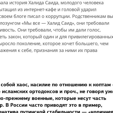
вала история Халида Саида, молодого человека
ытащил из интернет-кафе и головой ударил
в своем блоге писал о коррупции. Родственникам в
 лозунгом «Мы все — Халид Саид», они требовали
ливость. Они требовали, чтобы им дали голос,
еть закон, который один и для привилегированны
выросло поколение, которое хочет большего, чем
важения к себе, признания за ними их права
 собой хаос, насилие по отношению к коптам
 исламских ортодоксов и проч., не говоря уж
 по-прежнему военные, которые несут часть
. В России часто приводят это в пример,
ернатива путинской стабильности — «коричне