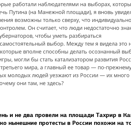
орые работали наблюдателями на выборах, котор
ечь Путина (на Манежной площади), я вновь увиде
енения возможны только сверху, что индивидуальн
онтролем. Он считает, что люди недостаточно зна
убернаторов, чтобы уметь разбираться
ь самостоятельный выбор. Между тем я видела это 
, которые вполне способны делать осознанный выб
игры, могли бы стать катализатором развития Росс
 третьего мира, а главный ее товар — по-прежнем
ьных молодых людей уезжают из России — их много
очему они там, не здесь?
ень и не два провели на площади Тахрир в К
ько нынешние протесты в России похожи на то