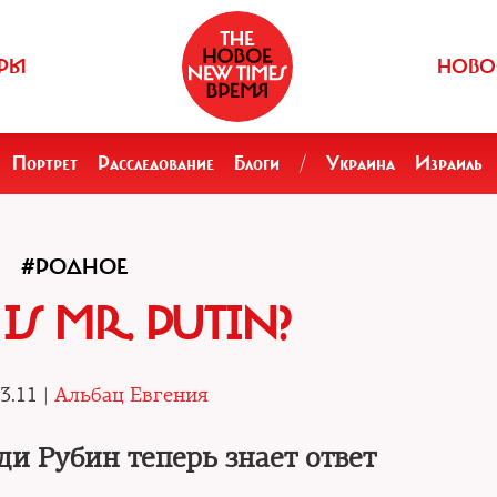
РЫ
НОВО
Портрет
Расследование
Блоги
/
Украина
Израиль
#РОДНОЕ
S MR. PUTIN?
3.11 |
Альбац Евгения
и Рубин теперь знает ответ