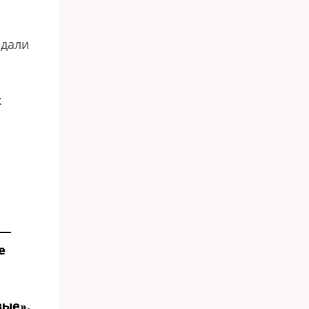
ыдали
х
 —
е
вые»,