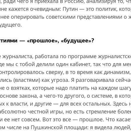
 ради чего я приехала в Россию, анализируя то, ч
мне кажется очевидным: Путин — это политик, кот
нее оперировать советскими представлениями о 
удущего.
ятиями — «прошлое», «будущее»?
е журналиста, работала по программе журналистск
де мы с тобой делили один кабинет, так что для ме
онтролировалось сверху, в то время как динамизм,
ись (властями) как угроза. Я разговаривала сейча
е о взятках, которые надо платить на каждом шагу
снове закона, а чего-то другого, о системе, в кот
 к власти, и другие — для всех остальных. Здесь 
 абсолютно честной игры, но есть стремление боле
 ее нет совсем. Вот это все — прошлое. Что касае
 том числе на Пушкинской площади: я видела людей