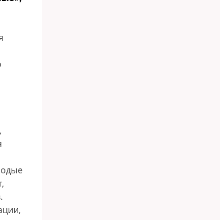
я
о
,
я
лодые
,
.
ации,