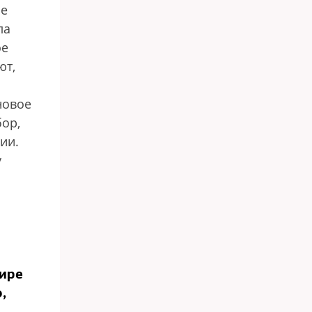
ые
ла
ое
ют,
новое
ор,
ии.
у
аире
,