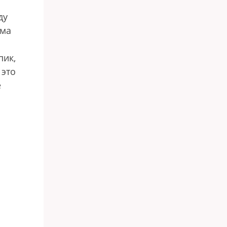
о
ду
зма
пик,
 это
е