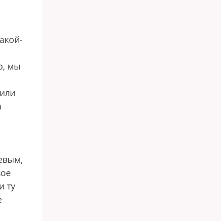
акой-
р, мы
вили
а
евым,
вое
и ту
е