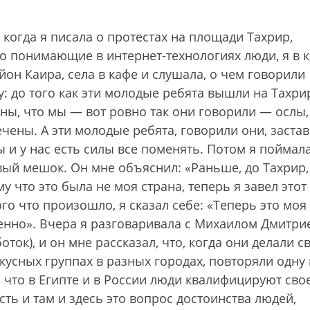
когда я писала о протестах на площади Тахрир,
 понимающие в интернет-технологиях люди, я в к
он Каира, села в кафе и слушала, о чем говорили
у: до того как эти молодые ребята вышли на Тахри
ы, что мы — вот ровно так они говорили — ослы,
ечены. А эти молодые ребята, говорили они, заста
ы и у нас есть силы все поменять. Потом я поймал
овый мешок. Он мне объяснил: «Раньше, до Тахрир,
у что это была не моя страна, теперь я завел этот
го что произошло, я сказал себе: «Теперь это моя
твенно». Вчера я разговаривала с Михаилом Дмитри
ток), и он мне рассказал, что, когда они делали с
кусных группах в разных городах, повторяли одну 
, что в Египте и в России люди квалифицируют сво
ть и там и здесь это вопрос достоинства людей,