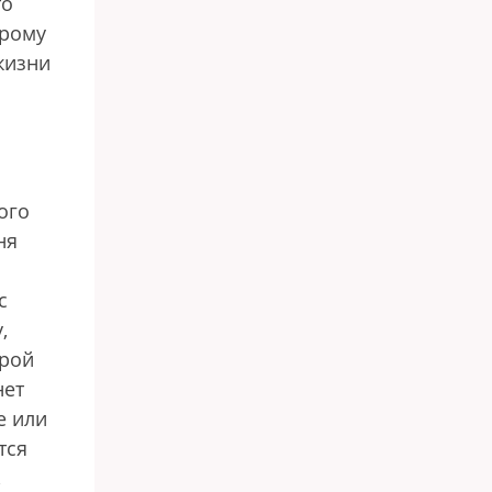
то
орому
жизни
ого
ня
с
,
орой
нет
е или
тся
,