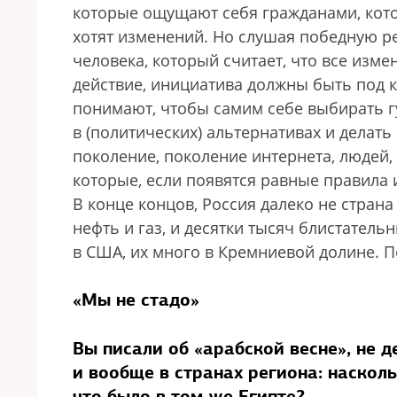
которые ощущают себя гражданами, кот
хотят изменений. Но слушая победную р
человека, который считает, что все изм
действие, инициатива должны быть под к
понимают, чтобы самим себе выбирать г
в (политических) альтернативах и делат
поколение, поколение интернета, людей
которые, если появятся равные правила 
В конце концов, Россия далеко не страна
нефть и газ, и десятки тысяч блистател
в США, их много в Кремниевой долине. П
«Мы не стадо»
Вы писали об «арабской весне», не д
и вообще в странах региона: наскол
что было в том же Египте?