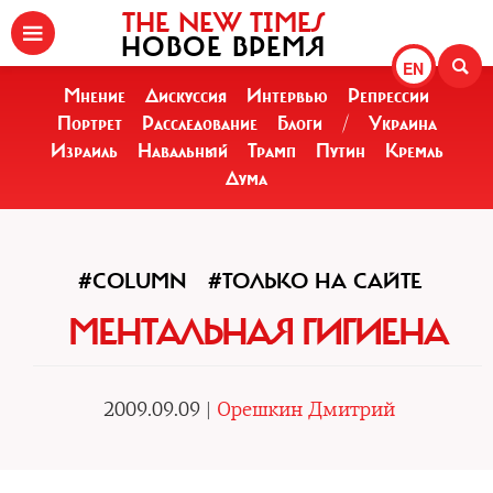
THE NEW TIMES
НОВОЕ ВРЕМЯ
EN
Мнение
Дискуссия
Интервью
Репрессии
Портрет
Расследование
Блоги
/
Украина
Израиль
Навальный
Трамп
Путин
Кремль
Дума
#COLUMN
#ТОЛЬКО НА САЙТЕ
МЕНТАЛЬНАЯ ГИГИЕНА
2009.09.09 |
Орешкин Дмитрий